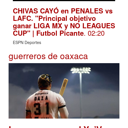
CHIVAS CAYÓ en PENALES vs
LAFC. "Principal objetivo
ganar LIGA MX y NO LEAGUES
. 02:20
CUP" | Futbol Picante
ESPN Deportes
guerreros de oaxaca