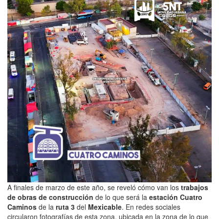
A finales de marzo de este año, se reveló cómo van los
trabajos
de obras de construcción
de lo que será la
estación Cuatro
Caminos
de la
ruta 3
del
Mexicable
. En redes sociales
circularon fotografías de esta zona, ubicada en la zona de lo que