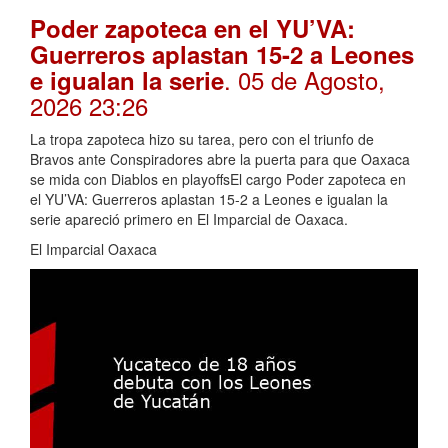
Poder zapoteca en el YU’VA:
Guerreros aplastan 15-2 a Leones
. 05 de Agosto,
e igualan la serie
2026 23:26
La tropa zapoteca hizo su tarea, pero con el triunfo de
Bravos ante Conspiradores abre la puerta para que Oaxaca
se mida con Diablos en playoffsEl cargo Poder zapoteca en
el YU’VA: Guerreros aplastan 15-2 a Leones e igualan la
serie apareció primero en El Imparcial de Oaxaca.
El Imparcial Oaxaca