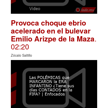
Provoca choque ebrio
acelerado en el bulevar
Emilio Arizpe de la Maza
.
02:20
Zócalo Saltillo