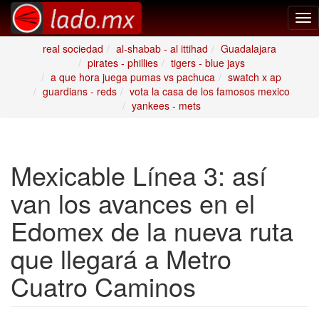
Tog
nav
real sociedad
al-shabab - al ittihad
Guadalajara
pirates - phillies
tigers - blue jays
a que hora juega pumas vs pachuca
swatch x ap
guardians - reds
vota la casa de los famosos mexico
yankees - mets
Mexicable Línea 3: así
van los avances en el
Edomex de la nueva ruta
que llegará a Metro
Cuatro Caminos