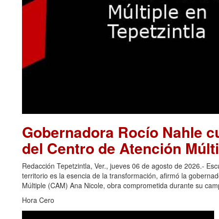
Gobernadora Rocío Nahle cu
del Centro de Atención Múlti
Redacción Tepetzintla, Ver., jueves 06 de agosto de 2026.- Es
territorio es la esencia de la transformación, afirmó la gobern
Múltiple (CAM) Ana Nicole, obra comprometida durante su camp
Hora Cero