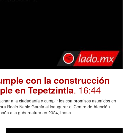
mple con la construcción
ple en Tepetzintla
. 16:44
cuchar a la ciudadanía y cumplir los compromisos asumidos en
adora Rocío Nahle García al inaugurar el Centro de Atención
aña a la gubernatura en 2024, tras a