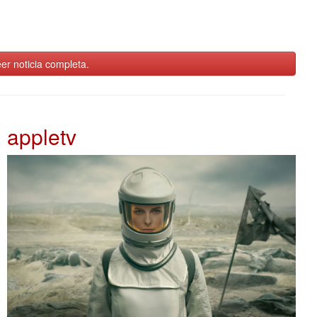
er noticia completa.
appletv