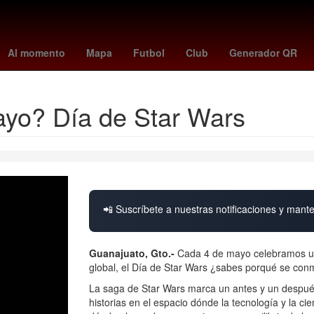
Perú
Senador
Beca Benito Juárez
Belinda
Agencia EFE
C
Al momento
Mapa
Futbol
Club
Generador QR
ayo? Día de Star Wars
📲 Suscríbete a nuestras notificaciones y mante
Guanajuato, Gto.-
Cada 4 de mayo celebramos una
global, el Día de Star Wars ¿sabes porqué se con
La saga de Star Wars marca un antes y un después e
historias en el espacio dónde la tecnología y la 