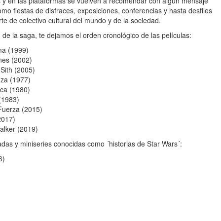
las y en las plataformas se vuelven a recomendar con algún mensaje
omo fiestas de disfraces, exposiciones, conferencias y hasta desfiles
te de colectivo cultural del mundo y de la sociedad.
 de la saga, te dejamos el orden cronológico de las películas:
ma (1999)
ones (2002)
 Sith (2005)
nza (1977)
aca (1980)
 (1983)
 Fuerza (2015)
2017)
alker (2019)
adas y miniseries conocidas como ´historias de Star Wars´:
6)