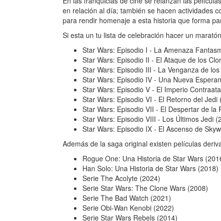
En las franquicias de cine se relanzan las pelícu
en relación al día; también se hacen actividades c
para rendir homenaje a esta historia que forma par
Si esta un tu lista de celebración hacer un maratón
Star Wars: Episodio I - La Amenaza Fantas
Star Wars: Episodio II - El Ataque de los Cl
Star Wars: Episodio III - La Venganza de los
Star Wars: Episodio IV - Una Nueva Espera
Star Wars: Episodio V - El Imperio Contraat
Star Wars: Episodio VI - El Retorno del Jedi
Star Wars: Episodio VII - El Despertar de la
Star Wars: Episodio VIII - Los Últimos Jedi (
Star Wars: Episodio IX - El Ascenso de Skyw
Además de la saga original existen películas deriv
Rogue One: Una Historia de Star Wars (201
Han Solo: Una Historia de Star Wars (2018)
Serie The Acolyte (2024)
Serie Star Wars: The Clone Wars (2008)
Serie The Bad Watch (2021)
Serie Obi-Wan Kenobi (2022)
Serie Star Wars Rebels (2014)