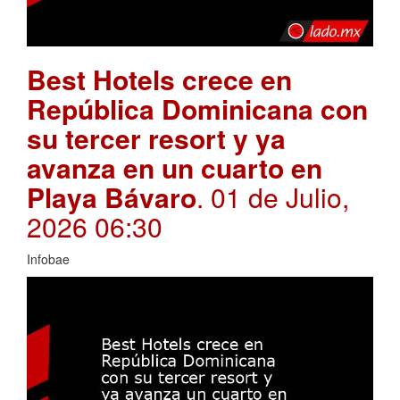
Best Hotels crece en
República Dominicana con
su tercer resort y ya
avanza en un cuarto en
Playa Bávaro
. 01 de Julio,
2026 06:30
Infobae