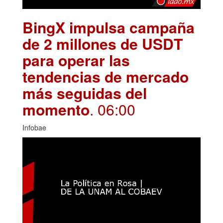
BingX impulsa campaña
de 2 millones de USDT
para operar las
tendencias de mercado
más seguidas del
momento
. 06:00
Infobae