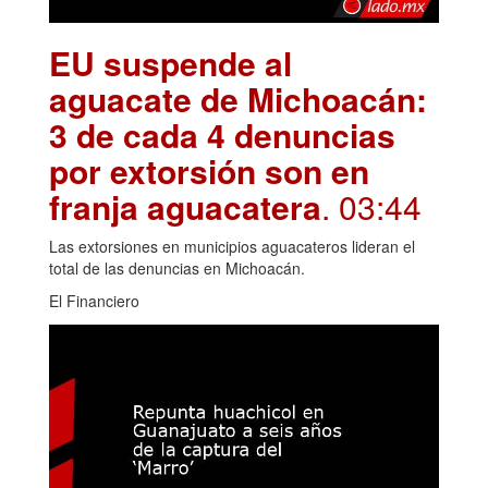
EU suspende al
aguacate de Michoacán:
3 de cada 4 denuncias
por extorsión son en
franja aguacatera
. 03:44
Las extorsiones en municipios aguacateros lideran el
total de las denuncias en Michoacán.
El Financiero