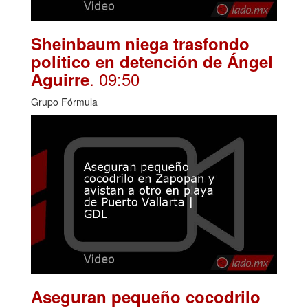
Sheinbaum niega trasfondo
político en detención de Ángel
. 09:50
Aguirre
Grupo Fórmula
Aseguran pequeño cocodrilo