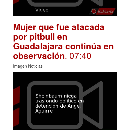
Mujer que fue atacada
por pitbull en
Guadalajara continúa en
observación
. 07:40
Imagen Noticias