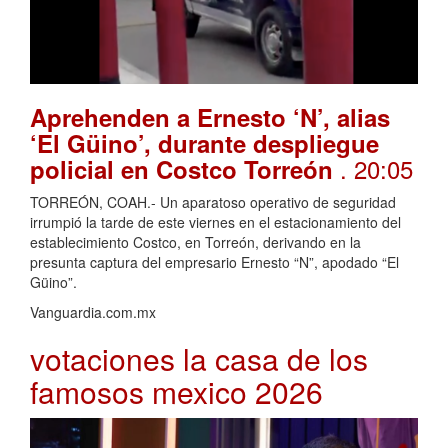
Aprehenden a Ernesto ‘N’, alias
‘El Güino’, durante despliegue
. 20:05
policial en Costco Torreón
TORREÓN, COAH.- Un aparatoso operativo de seguridad
irrumpió la tarde de este viernes en el estacionamiento del
establecimiento Costco, en Torreón, derivando en la
presunta captura del empresario Ernesto “N”, apodado “El
Güino”.
Vanguardia.com.mx
votaciones la casa de los
famosos mexico 2026