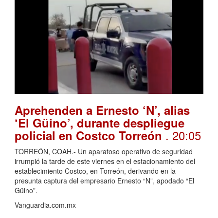
Aprehenden a Ernesto ‘N’, alias
‘El Güino’, durante despliegue
. 20:05
policial en Costco Torreón
TORREÓN, COAH.- Un aparatoso operativo de seguridad
irrumpió la tarde de este viernes en el estacionamiento del
establecimiento Costco, en Torreón, derivando en la
presunta captura del empresario Ernesto “N”, apodado “El
Güino”.
Vanguardia.com.mx