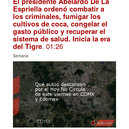
El presidente Abelardo De La
Espriella ordenó combatir a
los criminales, fumigar los
cultivos de coca, congelar el
gasto público y recuperar el
sistema de salud. Inicia la era
. 01:26
del Tigre
Semana