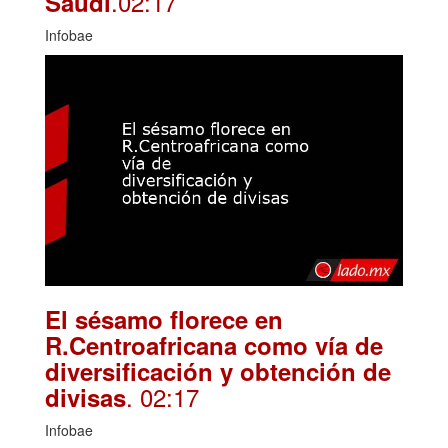
.02:17
Saudí
Infobae
El sésamo florece en
R.Centroafricana como vía de
diversificación y obtención de
. 02:17
divisas
Infobae