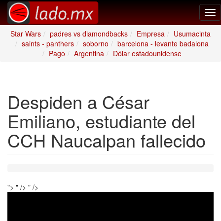
Tog
nav
Star Wars
padres vs diamondbacks
Empresa
Usumacinta
saints - panthers
soborno
barcelona - levante badalona
Pago
Argentina
Dólar estadounidense
Despiden a César
Emiliano, estudiante del
CCH Naucalpan fallecido
">
" />
" />