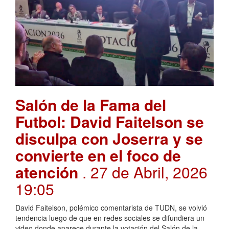
Salón de la Fama del
Futbol: David Faitelson se
disculpa con Joserra y se
convierte en el foco de
atención
. 27 de Abril, 2026
19:05
David Faitelson, polémico comentarista de TUDN, se volvió
tendencia luego de que en redes sociales se difundiera un
video donde aparece durante la votación del Salón de la