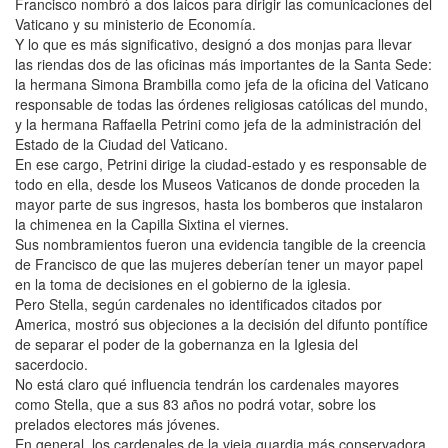
Francisco nombró a dos laicos para dirigir las comunicaciones del
Vaticano y su ministerio de Economía.
Y lo que es más significativo, designó a dos monjas para llevar
las riendas dos de las oficinas más importantes de la Santa Sede:
la hermana Simona Brambilla como jefa de la oficina del Vaticano
responsable de todas las órdenes religiosas católicas del mundo,
y la hermana Raffaella Petrini como jefa de la administración del
Estado de la Ciudad del Vaticano.
En ese cargo, Petrini dirige la ciudad-estado y es responsable de
todo en ella, desde los Museos Vaticanos de donde proceden la
mayor parte de sus ingresos, hasta los bomberos que instalaron
la chimenea en la Capilla Sixtina el viernes.
Sus nombramientos fueron una evidencia tangible de la creencia
de Francisco de que las mujeres deberían tener un mayor papel
en la toma de decisiones en el gobierno de la iglesia.
Pero Stella, según cardenales no identificados citados por
America, mostró sus objeciones a la decisión del difunto pontífice
de separar el poder de la gobernanza en la Iglesia del
sacerdocio.
No está claro qué influencia tendrán los cardenales mayores
como Stella, que a sus 83 años no podrá votar, sobre los
prelados electores más jóvenes.
En general, los cardenales de la vieja guardia más conservadora