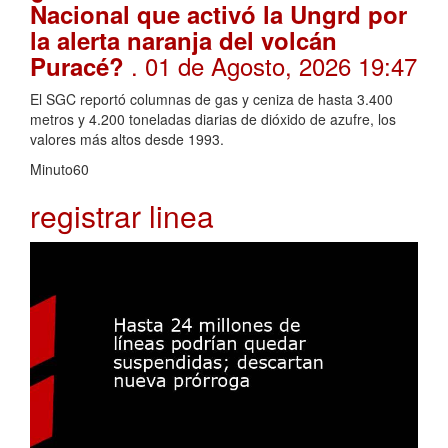
Nacional que activó la Ungrd por
la alerta naranja del volcán
. 01 de Agosto, 2026 19:47
Puracé?
El SGC reportó columnas de gas y ceniza de hasta 3.400
metros y 4.200 toneladas diarias de dióxido de azufre, los
valores más altos desde 1993.
Minuto60
registrar linea