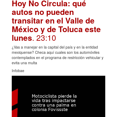
Hoy No Circula: qué
autos no pueden
transitar en el Valle de
México y de Toluca este
lunes
. 23:10
¿Vas a manejar en la capital del país y en la entidad
mexiquense? Checa aquí cuales son los automóviles
contemplados en el programa de restricción vehicular y
evita una multa
Infobae