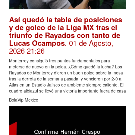
Así quedó la tabla de posiciones
y de goleo de la Liga MX tras el
triunfo de Rayados con tanto de
. 01 de Agosto,
Lucas Ocampos
2026 21:26
Monterrey consiguió tres puntos fundamentales para
meterse de nuevo en la pelea. ¿Cómo quedó la lucha? Los
Rayados de Monterrey dieron un buen golpe sobre la mesa
tras la derrota de la semana pasada, y vencieron por 2-0 a
Atlas en un Estadio Jalisco de ambiente siempre caliente. El
cuadro albiazul se llevó una victoria importante fuera de casa
BolaVip Mexico