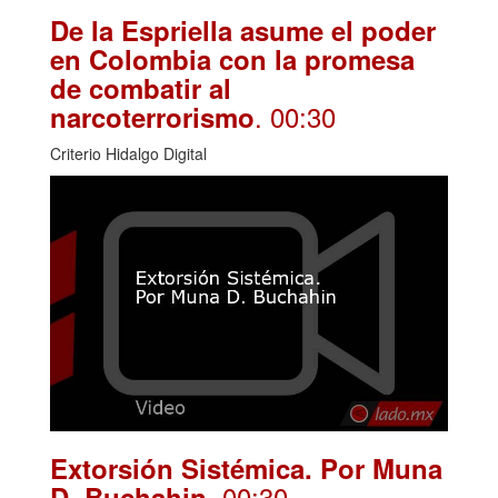
De la Espriella asume el poder
en Colombia con la promesa
de combatir al
. 00:30
narcoterrorismo
Criterio Hidalgo Digital
Extorsión Sistémica. Por Muna
. 00:30
D. Buchahin