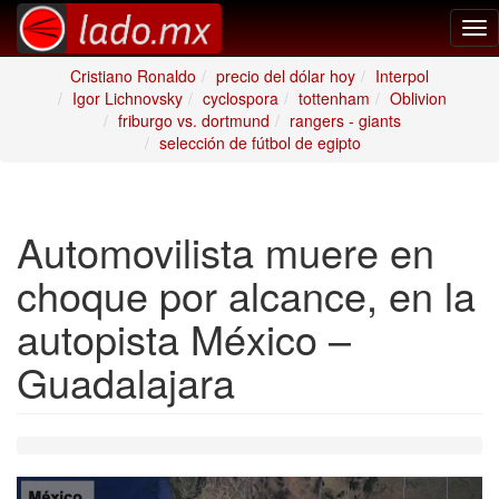
Tog
nav
Cristiano Ronaldo
precio del dólar hoy
Interpol
Igor Lichnovsky
cyclospora
tottenham
Oblivion
friburgo vs. dortmund
rangers - giants
selección de fútbol de egipto
Automovilista muere en
choque por alcance, en la
autopista México –
Guadalajara