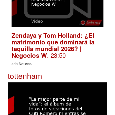
Zendaya y Tom Holland: ¿El
matrimonio que dominará la
taquilla mundial 2026? |
. 23:50
Negocios W
adn Noticias
tottenham