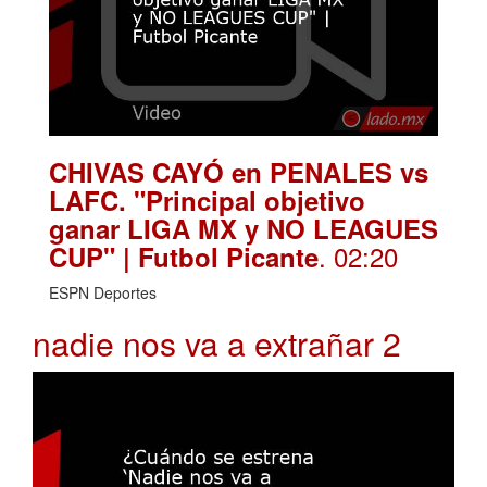
CHIVAS CAYÓ en PENALES vs
LAFC. "Principal objetivo
ganar LIGA MX y NO LEAGUES
. 02:20
CUP" | Futbol Picante
ESPN Deportes
nadie nos va a extrañar 2