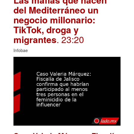
del Mediterráneo un
negocio millonario:
TikTok, droga y
migrantes
. 23:20
Infobae