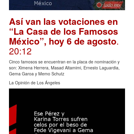
Así van las votaciones en
“La Casa de los Famosos
México”, hoy 6 de agosto
.
20:12
Cinco famosos se encuentran en la placa de nominación y
son: Ximena Herrera, Masad Altamimi, Ernesto Laguardia,
Gema Garoa y Memo Schutz
La Opinión de Los Ángeles