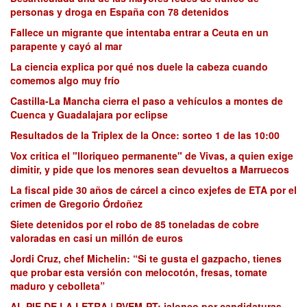
personas y droga en España con 78 detenidos
Fallece un migrante que intentaba entrar a Ceuta en un
parapente y cayó al mar
La ciencia explica por qué nos duele la cabeza cuando
comemos algo muy frío
Castilla-La Mancha cierra el paso a vehículos a montes de
Cuenca y Guadalajara por eclipse
Resultados de la Triplex de la Once: sorteo 1 de las 10:00
Vox critica el "lloriqueo permanente" de Vivas, a quien exige
dimitir, y pide que los menores sean devueltos a Marruecos
La fiscal pide 30 años de cárcel a cinco exjefes de ETA por el
crimen de Gregorio Órdoñez
Siete detenidos por el robo de 85 toneladas de cobre
valoradas en casi un millón de euros
Jordi Cruz, chef Michelin: “Si te gusta el gazpacho, tienes
que probar esta versión con melocotón, fresas, tomate
maduro y cebolleta”
AL PIE DE LA LETRA | PVEM-PT: jaloneo por candidaturas