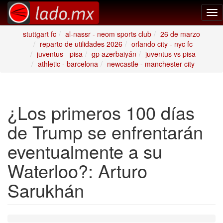
Tog
nav
stuttgart fc
al-nassr - neom sports club
26 de marzo
reparto de utilidades 2026
orlando city - nyc fc
juventus - pisa
gp azerbaiyán
juventus vs pisa
athletic - barcelona
newcastle - manchester city
¿Los primeros 100 días
de Trump se enfrentarán
eventualmente a su
Waterloo?: Arturo
Sarukhán