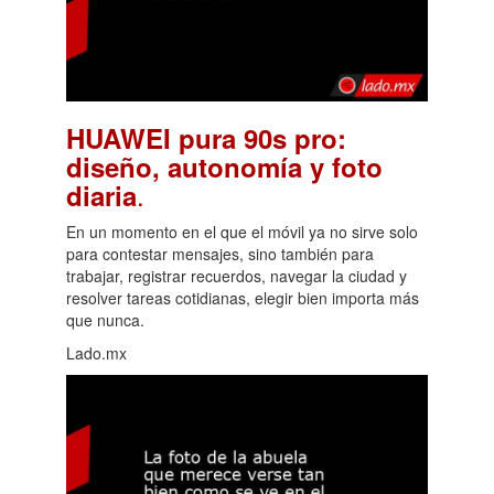
HUAWEI pura 90s pro:
diseño, autonomía y foto
.
diaria
En un momento en el que el móvil ya no sirve solo
para contestar mensajes, sino también para
trabajar, registrar recuerdos, navegar la ciudad y
resolver tareas cotidianas, elegir bien importa más
que nunca.
Lado.mx