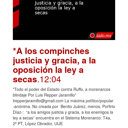
*A los compinches
justicia y gracia, a la
oposición la ley a
secas
.12:04
*Todo el poder del Estado contra Ruffo, a morenarcos
blindaje Por Luis Repper Jaramillo*
lrepperjaramillo@gmail.com La máxima político/popular
-anónima. No creada por Benito Juárez, menos, Porfirio
Díaz-: “a los amigos justicia y gracia, a los enemigos la
ley a secas” encuentra en el Sistema Morenarco: T4a,
2º PT, López Obrador, UIJE