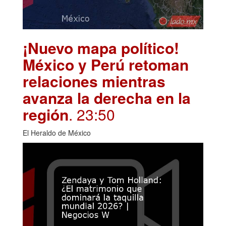
¡Nuevo mapa político!
México y Perú retoman
relaciones mientras
avanza la derecha en la
región
. 23:50
El Heraldo de México