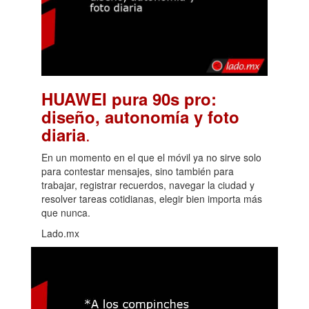
HUAWEI pura 90s pro:
diseño, autonomía y foto
.
diaria
En un momento en el que el móvil ya no sirve solo
para contestar mensajes, sino también para
trabajar, registrar recuerdos, navegar la ciudad y
resolver tareas cotidianas, elegir bien importa más
que nunca.
Lado.mx