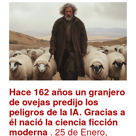
Hace 162 años un granjero
de ovejas predijo los
peligros de la IA. Gracias a
él nació la ciencia ficción
moderna
. 25 de Enero,