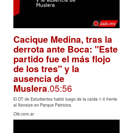
Cacique Medina, tras la
derrota ante Boca: "Este
partido fue el más flojo
de los tres" y la
ausencia de
Muslera
.05:56
El DT de Estudiantes habló luego de la caída 1-0 frente
al Xeneize en Parque Patricios.
Olé.com.ar