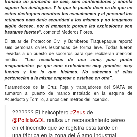
tronado un promedio de seis, seis contenedores y ahorita
siguen los desfogues. Y lo que te puedo decir es de que en
estos desfogues nosotros los escuchamos y al personal los
retiramos para darle seguridad a los mismos y no tengamos
algún deceso, por el momento porque las explosiones son
bastante fuertes",
comentó Mederos Flores.
El titular de Protección Civil y Bomberos Tlaquepaque reportó
seis personas civiles lesionadas de forma leve. Todas fueron
llevadas a un puesto de socorros para que recibieran atención
médica.
"Los rescatamos de una zona, para poder
resguardarlos, ya que eran explosiones muy grandes, muy
fuertes y fue lo que hicimos. No sabemos si ellas
pertenecían a la misma empresa o estaban en otra".
Paramédicos de la Cruz Roja y trabajadores del SIAPA se
sumaron al puesto de mando instalado en la esquina de
Acueducto y Tornillo, a unos cien metros del incendio.
??????? El helicóptero
#Zeus
de
@PoliciaGDL
realiza un reconocimiento aéreo
en el incendio que se registra esta tarde en
una fábrica en la zona del Álamo Industrial