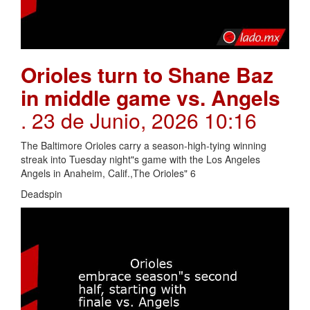
Orioles turn to Shane Baz
in middle game vs. Angels
. 23 de Junio, 2026 10:16
The Baltimore Orioles carry a season-high-tying winning
streak into Tuesday night"s game with the Los Angeles
Angels in Anaheim, Calif.,The Orioles" 6
Deadspin