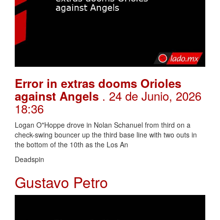
Error in extras dooms Orioles
. 24 de Junio, 2026
against Angels
18:36
Logan O"Hoppe drove in Nolan Schanuel from third on a
check-swing bouncer up the third base line with two outs in
the bottom of the 10th as the Los An
Deadspin
Gustavo Petro