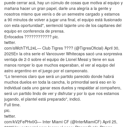
puede cerrar acá, hay un cúmulo de cosas que motiva al equipo y
mañana hacer un gran papel, darle una alegría a la gente y
nosotros mismo que venís o de un semestre cargado y estamos
a 90 minutos de volver a jugar una final, el equipo está ilusionado
con esta oportunidad", sentenció tajante uno de los capitanes del
equipo en conferencia de prensa.
Enfocados ???????????? pic.
twitter.
com/sWchTYL24L— Club Tigres ???? (@TigresOficial) April 30,
2025En la otra serie el Vancouver Whitecaps sacó una sorpresiva
ventaja de 2-0 sobre el equipo de Lionel Messi y tiene en sus
manos romper lo que muchos esperaban, el ver al equipo del
astro argentino en el juego por el campeonato.
“Lo tenemos claro que será un partido parecido donde habrá
muchos duelos en toda la cancha, lo primordial será eso en lo
individual cada uno ganar esos duelos y respaldar al compañero,
será un partido lindo de ver y disfrutar y por lo que nos estamos
jugando, el plantel está preparado", indicó.
Full time.
pic.
twitter.
com/kV2FePHv0G— Inter Miami CF (@InterMiamiCF) April 25,