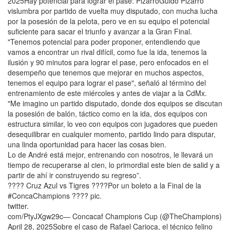
2025Hay potencial para lograr el pase: PizarroGuido Pizarro
vislumbra por partido de vuelta muy disputado, con mucha lucha
por la posesión de la pelota, pero ve en su equipo el potencial
suficiente para sacar el triunfo y avanzar a la Gran Final.
"Tenemos potencial para poder proponer, entendiendo que
vamos a encontrar un rival difícil, como fue la ida, tenemos la
ilusión y 90 minutos para lograr el pase, pero enfocados en el
desempeño que tenemos que mejorar en muchos aspectos,
tenemos el equipo para lograr el pase", señaló al término del
entrenamiento de este miércoles y antes de viajar a la CdMx.
"Me imagino un partido disputado, donde dos equipos se discutan
la posesión de balón, táctico como en la ida, dos equipos con
estructura similar, lo veo con equipos con jugadores que pueden
desequilibrar en cualquier momento, partido lindo para disputar,
una linda oportunidad para hacer las cosas bien.
Lo de André está mejor, entrenando con nosotros, le llevará un
tiempo de recuperarse al cien, lo primordial este bien de salid y a
partir de ahí ir construyendo su regreso”.
???? Cruz Azul vs Tigres ????Por un boleto a la Final de la
#ConcaChampions ???? pic.
twitter.
com/PtyJXgw29c— Concacaf Champions Cup (@TheChampions)
April 28, 2025Sobre el caso de Rafael Carioca, el técnico felino