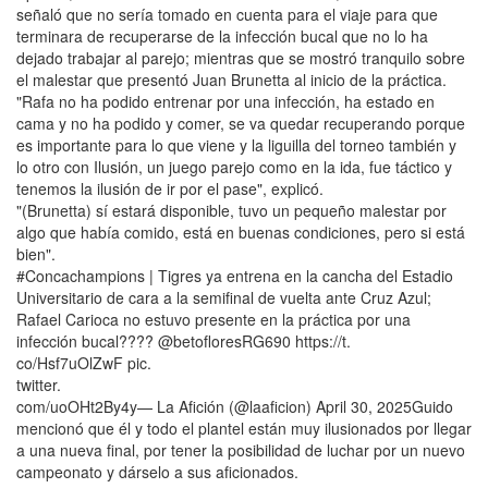
señaló que no sería tomado en cuenta para el viaje para que
terminara de recuperarse de la infección bucal que no lo ha
dejado trabajar al parejo; mientras que se mostró tranquilo sobre
el malestar que presentó Juan Brunetta al inicio de la práctica.
"Rafa no ha podido entrenar por una infección, ha estado en
cama y no ha podido y comer, se va quedar recuperando porque
es importante para lo que viene y la liguilla del torneo también y
lo otro con Ilusión, un juego parejo como en la ida, fue táctico y
tenemos la ilusión de ir por el pase", explicó.
"(Brunetta) sí estará disponible, tuvo un pequeño malestar por
algo que había comido, está en buenas condiciones, pero si está
bien".
#Concachampions | Tigres ya entrena en la cancha del Estadio
Universitario de cara a la semifinal de vuelta ante Cruz Azul;
Rafael Carioca no estuvo presente en la práctica por una
infección bucal???? @betofloresRG690 https://t.
co/Hsf7uOlZwF pic.
twitter.
com/uoOHt2By4y— La Afición (@laaficion) April 30, 2025Guido
mencionó que él y todo el plantel están muy ilusionados por llegar
a una nueva final, por tener la posibilidad de luchar por un nuevo
campeonato y dárselo a sus aficionados.