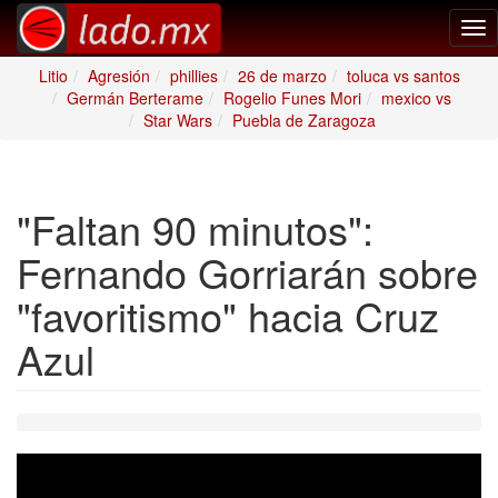
Tog
nav
Litio
Agresión
phillies
26 de marzo
toluca vs santos
Germán Berterame
Rogelio Funes Mori
mexico vs
Star Wars
Puebla de Zaragoza
"Faltan 90 minutos":
Fernando Gorriarán sobre
"favoritismo" hacia Cruz
Azul