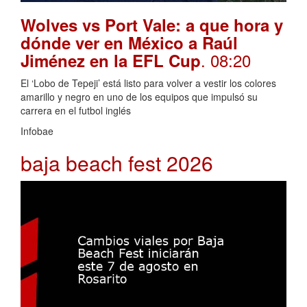
Wolves vs Port Vale: a que hora y
dónde ver en México a Raúl
. 08:20
Jiménez en la EFL Cup
El ‘Lobo de Tepeji’ está listo para volver a vestir los colores
amarillo y negro en uno de los equipos que impulsó su
carrera en el futbol inglés
Infobae
baja beach fest 2026