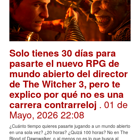
Solo tienes 30 días para
pasarte el nuevo RPG de
mundo abierto del director
de The Witcher 3, pero te
explico por qué no es una
carrera contrarreloj
. 01 de
Mayo, 2026 22:08
¿Cuánto tiempo quieres pasarte jugando a un mundo abierto
en una sola vez? ¿20 horas? ¿Quizá 100 horas? No en The
Blood of Dawnwalker, o al menos no es lo que busca al