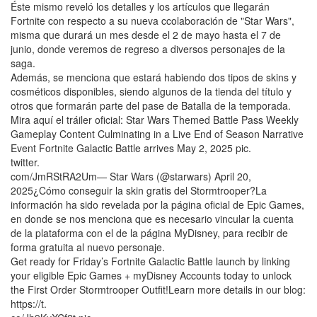
Éste mismo reveló los detalles y los artículos que llegarán
Fortnite con respecto a su nueva ccolaboración de "Star Wars",
misma que durará un mes desde el 2 de mayo hasta el 7 de
junio, donde veremos de regreso a diversos personajes de la
saga.
Además, se menciona que estará habiendo dos tipos de skins y
cosméticos disponibles, siendo algunos de la tienda del título y
otros que formarán parte del pase de Batalla de la temporada.
Mira aquí el tráiler oficial: Star Wars Themed Battle Pass Weekly
Gameplay Content Culminating in a Live End of Season Narrative
Event Fortnite Galactic Battle arrives May 2, 2025 pic.
twitter.
com/JmRStRA2Um— Star Wars (@starwars) April 20,
2025¿Cómo conseguir la skin gratis del Stormtrooper?La
información ha sido revelada por la página oficial de Epic Games,
en donde se nos menciona que es necesario vincular la cuenta
de la plataforma con el de la página MyDisney, para recibir de
forma gratuita al nuevo personaje.
Get ready for Friday’s Fortnite Galactic Battle launch by linking
your eligible Epic Games + myDisney Accounts today to unlock
the First Order Stormtrooper Outfit!Learn more details in our blog:
https://t.