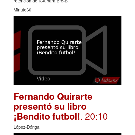
retención de ICA para Bre-B.
Minuto60
Fernando Quirarte
presentó su libro
¡Bendito futbol!
. 20:10
López-Dóriga