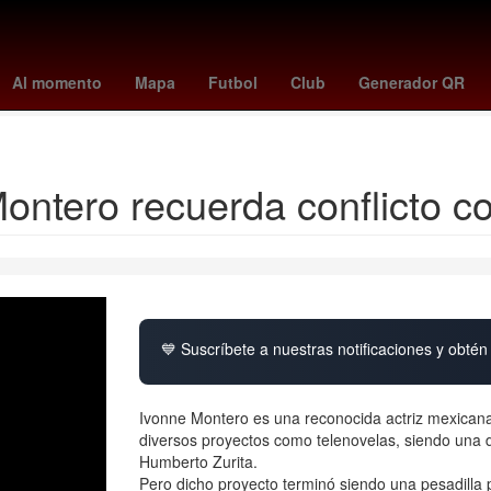
iphone 16 pro max
dia de los muertos
amparo uber
loteria naci
Al momento
Mapa
Futbol
Club
Generador QR
villarreal vs rayo vallecano
ontero recuerda conflicto c
💙 Suscríbete a nuestras notificaciones y obtén 
Ivonne Montero es una reconocida actriz mexicana 
diversos proyectos como telenovelas, siendo una d
Humberto Zurita.
Pero dicho proyecto terminó siendo una pesadilla p