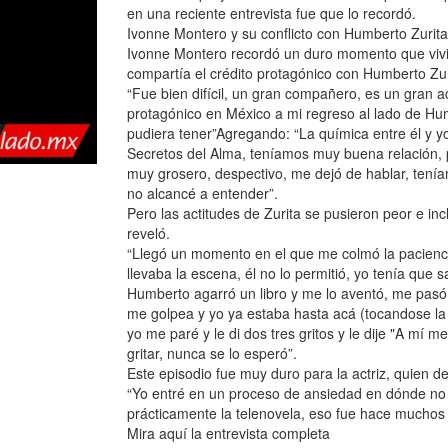
en una reciente entrevista fue que lo recordó.
Ivonne Montero y su conflicto con Humberto ZuritaE
Ivonne Montero recordó un duro momento que vivió
compartía el crédito protagónico con Humberto Zur
“Fue bien difícil, un gran compañero, es un gran a
protagónico en México a mi regreso al lado de Hu
pudiera tener”Agregando: “La química entre él y 
Secretos del Alma, teníamos muy buena relación
muy grosero, despectivo, me dejó de hablar, ten
no alcancé a entender”.
Pero las actitudes de Zurita se pusieron peor e inc
reveló.
“Llegó un momento en el que me colmó la pacienc
llevaba la escena, él no lo permitió, yo tenía qu
Humberto agarró un libro y me lo aventó, me pasó
me golpea y yo ya estaba hasta acá (tocandose la
yo me paré y le di dos tres gritos y le dije "A mí 
gritar, nunca se lo esperó”.
Este episodio fue muy duro para la actriz, quien d
“Yo entré en un proceso de ansiedad en dónde no e
prácticamente la telenovela, eso fue hace muchos
Mira aquí la entrevista completa