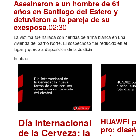
Asesinaron a un hombre de 61
años en Santiago del Estero y
detuvieron a la pareja de su
.02:30
exesposa
La víctima fue hallada con heridas de arma blanca en una
vivienda del barrio Norte. El sospechoso fue reducido en el
lugar y quedó a disposición de la Justicia
Infobae
Día Internacional
HUAWEI p
pro: diseñ
de la Cerveza: la