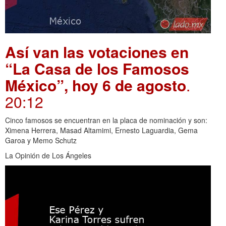
Así van las votaciones en
“La Casa de los Famosos
México”, hoy 6 de agosto
.
20:12
Cinco famosos se encuentran en la placa de nominación y son:
Ximena Herrera, Masad Altamimi, Ernesto Laguardia, Gema
Garoa y Memo Schutz
La Opinión de Los Ángeles