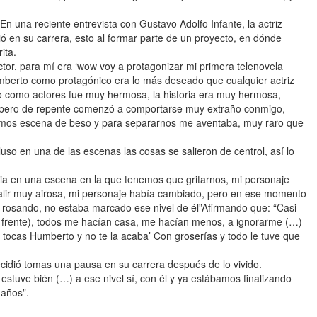
n una reciente entrevista con Gustavo Adolfo Infante, la actriz
 en su carrera, esto al formar parte de un proyecto, en dónde
ita.
ctor, para mí era ‘wow voy a protagonizar mi primera telenovela
mberto como protagónico era lo más deseado que cualquier actriz
yo como actores fue muy hermosa, la historia era muy hermosa,
, pero de repente comenzó a comportarse muy extraño conmigo,
íamos escena de beso y para separarnos me aventaba, muy raro que
luso en una de las escenas las cosas se salieron de centrol, así lo
ia en una escena en la que tenemos que gritarnos, mi personaje
e salir muy airosa, mi personaje había cambiado, pero en ese momento
 rosando, no estaba marcado ese nivel de él”Afirmando que: “Casi
 frente), todos me hacían casa, me hacían menos, a ignorarme (…)
me tocas Humberto y no te la acaba’ Con groserías y todo le tuve que
ecidió tomas una pausa en su carrera después de lo vivido.
stuve bién (…) a ese nivel sí, con él y ya estábamos finalizando
 años”.