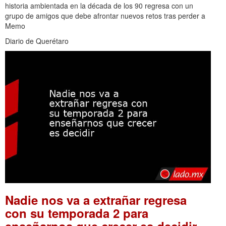
historia ambientada en la década de los 90 regresa con un
grupo de amigos que debe afrontar nuevos retos tras perder a
Memo
Diario de Querétaro
Nadie nos va a extrañar regresa
con su temporada 2 para
.
enseñarnos que crecer es decidir