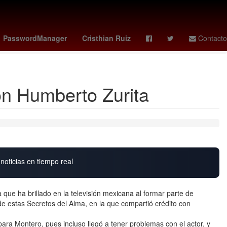
onal sorteo especial 305
aguinaldo pensionados imss
PasswordManager
Cristhian Ruiz
Contacto
on Humberto Zurita
noticias en tiempo real
que ha brillado en la televisión mexicana al formar parte de
e estas Secretos del Alma, en la que compartió crédito con
ara Montero, pues incluso llegó a tener problemas con el actor, y