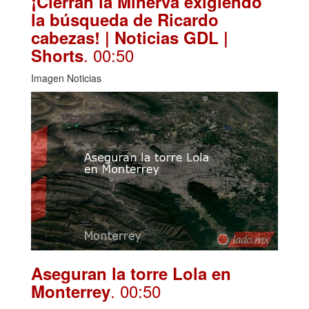
¡Cierran la Minerva exigiendo
la búsqueda de Ricardo
cabezas! | Noticias GDL |
. 00:50
Shorts
Imagen Noticias
Aseguran la torre Lola en
. 00:50
Monterrey