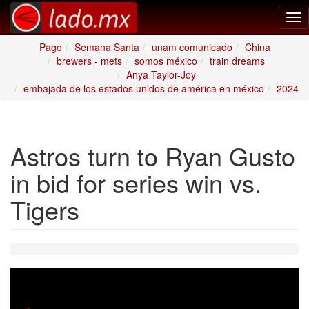
Tog
nav
Pago
Semana Santa
unam comunicado
China
brewers - mets
somos méxico
train dreams
Anya Taylor-Joy
embajada de los estados unidos de américa en méxico
2024
Astros turn to Ryan Gusto
in bid for series win vs.
Tigers