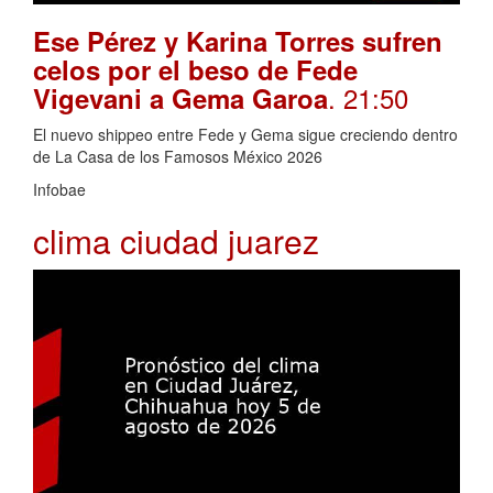
Ese Pérez y Karina Torres sufren
celos por el beso de Fede
. 21:50
Vigevani a Gema Garoa
El nuevo shippeo entre Fede y Gema sigue creciendo dentro
de La Casa de los Famosos México 2026
Infobae
clima ciudad juarez