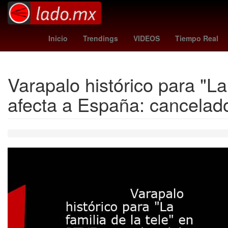
One Direction
27 de marzo
2024
Gobiern
Inicio
Trendings
VIDEOS
Tiempo Real
Varapalo histórico para "L
afecta a España: cancelad