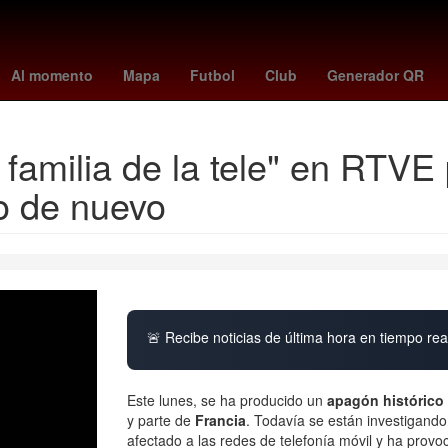
o
Argentina
España
casas infonavit o viviendas recuperadas
V
Al momento
Mapa
Futbol
Club
Generador QR
a familia de la tele" en RTV
o de nuevo
🚨 Recibe noticias de última hora en tiempo real
Este lunes, se ha producido un
apagón histórico
y parte de
Francia
. Todavía se están investigando
afectado a las redes de telefonía móvil y ha pr