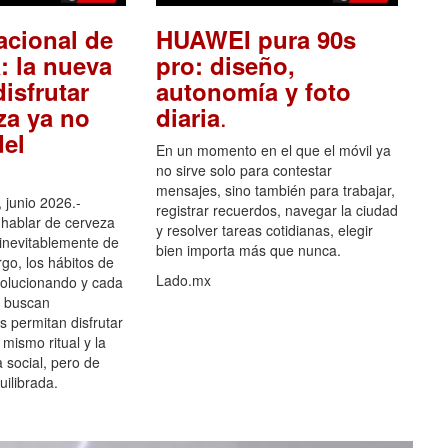
acional de
HUAWEI pura 90s
: la nueva
pro: diseño,
isfrutar
autonomía y foto
.
za ya no
diaria
el
En un momento en el que el móvil ya
no sirve solo para contestar
mensajes, sino también para trabajar,
 junio 2026.-
registrar recuerdos, navegar la ciudad
hablar de cerveza
y resolver tareas cotidianas, elegir
 inevitablemente de
bien importa más que nunca.
go, los hábitos de
Lado.mx
olucionando y cada
 buscan
es permitan disfrutar
 mismo ritual y la
 social, pero de
ilibrada.