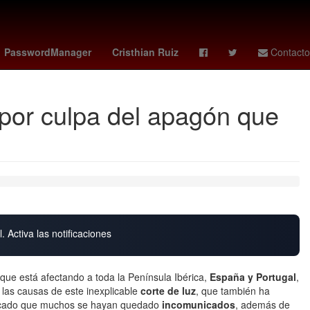
enezolanos
El Paso
Computación en la nube
PasswordManager
Cristhian Ruiz
Contacto
E por culpa del apagón que
. Activa las notificaciones
que está afectando a toda la Península Ibérica,
España y Portugal
,
 las causas de este inexplicable
corte de luz
, que también ha
ovocado que muchos se hayan quedado
incomunicados
, además de