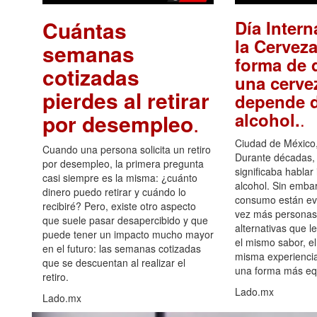
Cuántas
Día Intern
la Cerveza
semanas
forma de d
cotizadas
una cerve
pierdes al retirar
depende d
.
alcohol.
por desempleo
.
Ciudad de México,
Cuando una persona solicita un retiro
Durante décadas, 
por desempleo, la primera pregunta
significaba hablar
casi siempre es la misma: ¿cuánto
alcohol. Sin embar
dinero puedo retirar y cuándo lo
consumo están ev
recibiré? Pero, existe otro aspecto
vez más personas
que suele pasar desapercibido y que
alternativas que l
puede tener un impacto mucho mayor
el mismo sabor, el
en el futuro: las semanas cotizadas
misma experiencia
que se descuentan al realizar el
una forma más equ
retiro.
Lado.mx
Lado.mx