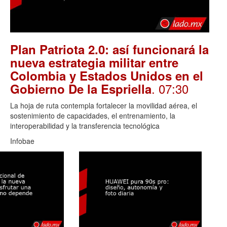
Plan Patriota 2.0: así funcionará la
nueva estrategia militar entre
Colombia y Estados Unidos en el
. 07:30
Gobierno De la Espriella
La hoja de ruta contempla fortalecer la movilidad aérea, el
sostenimiento de capacidades, el entrenamiento, la
interoperabilidad y la transferencia tecnológica
Infobae