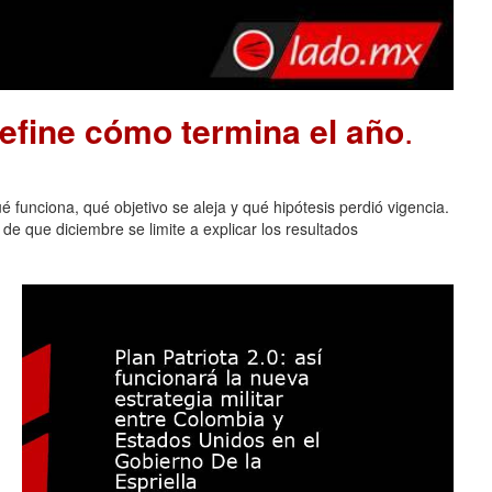
define cómo termina el año
.
 funciona, qué objetivo se aleja y qué hipótesis perdió vigencia.
de que diciembre se limite a explicar los resultados