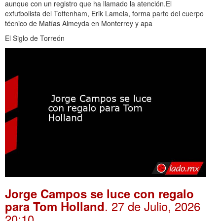
aunque con un registro que ha llamado la atención.El
exfutbolista del Tottenham, Erik Lamela, forma parte del cuerpo
técnico de Matías Almeyda en Monterrey y apa
El Siglo de Torreón
Jorge Campos se luce con regalo
. 27 de Julio, 2026
para Tom Holland
20:10