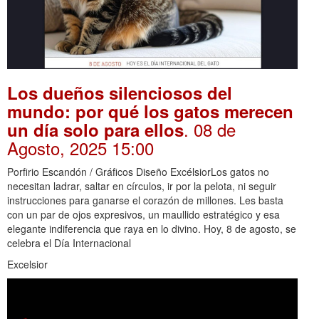
Los dueños silenciosos del
mundo: por qué los gatos merecen
. 08 de
un día solo para ellos
Agosto, 2025 15:00
Porfirio Escandón / Gráficos Diseño ExcélsiorLos gatos no
necesitan ladrar, saltar en círculos, ir por la pelota, ni seguir
instrucciones para ganarse el corazón de millones. Les basta
con un par de ojos expresivos, un maullido estratégico y esa
elegante indiferencia que raya en lo divino. Hoy, 8 de agosto, se
celebra el Día Internacional
Excelsior