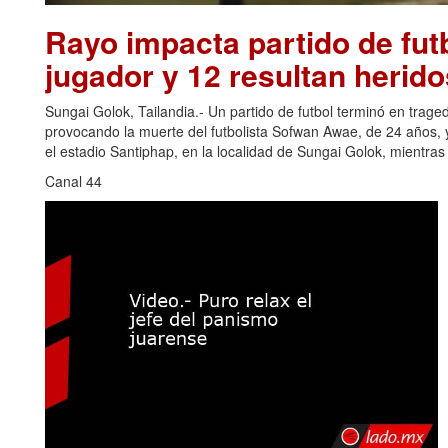
Rayo impacta partido de futb
jugador y 12 resultan herido
Sungai Golok, Tailandia.- Un partido de futbol terminó en trage
provocando la muerte del futbolista Sofwan Awae, de 24 años, y
el estadio Santiphap, en la localidad de Sungai Golok, mientra
Canal 44