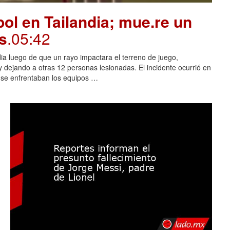
ol en Tailandia; mue.re un
s
.05:42
dia luego de que un rayo impactara el terreno de juego,
 dejando a otras 12 personas lesionadas. El incidente ocurrió en
s se enfrentaban los equipos …