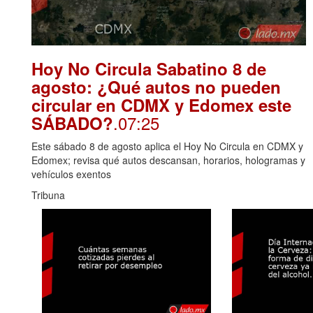
Hoy No Circula Sabatino 8 de
agosto: ¿Qué autos no pueden
circular en CDMX y Edomex este
.07:25
SÁBADO?
Este sábado 8 de agosto aplica el Hoy No Circula en CDMX y
Edomex; revisa qué autos descansan, horarios, hologramas y
vehículos exentos
Tribuna