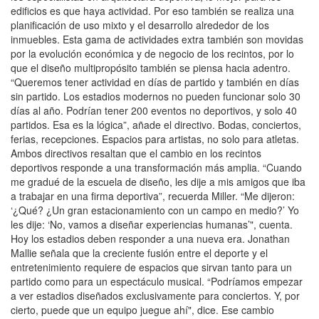
edificios es que haya actividad. Por eso también se realiza una
planificación de uso mixto y el desarrollo alrededor de los
inmuebles. Esta gama de actividades extra también son movidas
por la evolución económica y de negocio de los recintos, por lo
que el diseño multipropósito también se piensa hacia adentro.
“Queremos tener actividad en días de partido y también en días
sin partido. Los estadios modernos no pueden funcionar solo 30
días al año. Podrían tener 200 eventos no deportivos, y solo 40
partidos. Esa es la lógica”, añade el directivo. Bodas, conciertos,
ferias, recepciones. Espacios para artistas, no solo para atletas.
Ambos directivos resaltan que el cambio en los recintos
deportivos responde a una transformación más amplia. “Cuando
me gradué de la escuela de diseño, les dije a mis amigos que iba
a trabajar en una firma deportiva”, recuerda Miller. “Me dijeron:
‘¿Qué? ¿Un gran estacionamiento con un campo en medio?’ Yo
les dije: ‘No, vamos a diseñar experiencias humanas’", cuenta.
Hoy los estadios deben responder a una nueva era. Jonathan
Mallie señala que la creciente fusión entre el deporte y el
entretenimiento requiere de espacios que sirvan tanto para un
partido como para un espectáculo musical. “Podríamos empezar
a ver estadios diseñados exclusivamente para conciertos. Y, por
cierto, puede que un equipo juegue ahí", dice. Ese cambio