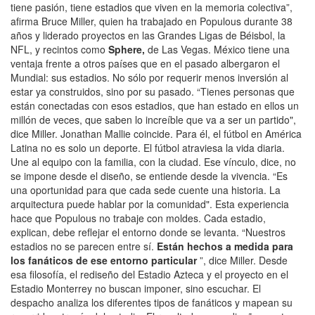
tiene pasión, tiene estadios que viven en la memoria colectiva”,
afirma Bruce Miller, quien ha trabajado en Populous durante 38
años y liderado proyectos en las Grandes Ligas de Béisbol, la
NFL, y recintos como
Sphere,
de Las Vegas. México tiene una
ventaja frente a otros países que en el pasado albergaron el
Mundial: sus estadios. No sólo por requerir menos inversión al
estar ya construidos, sino por su pasado. “Tienes personas que
están conectadas con esos estadios, que han estado en ellos un
millón de veces, que saben lo increíble que va a ser un partido",
dice Miller. Jonathan Mallie coincide. Para él, el fútbol en América
Latina no es solo un deporte. El fútbol atraviesa la vida diaria.
Une al equipo con la familia, con la ciudad. Ese vínculo, dice, no
se impone desde el diseño, se entiende desde la vivencia. “Es
una oportunidad para que cada sede cuente una historia. La
arquitectura puede hablar por la comunidad". Esta experiencia
hace que Populous no trabaje con moldes. Cada estadio,
explican, debe reflejar el entorno donde se levanta. “Nuestros
estadios no se parecen entre sí.
Están hechos a medida para
los fanáticos de ese entorno particular
”, dice Miller. Desde
esa filosofía, el rediseño del Estadio Azteca y el proyecto en el
Estadio Monterrey no buscan imponer, sino escuchar. El
despacho analiza los diferentes tipos de fanáticos y mapean su