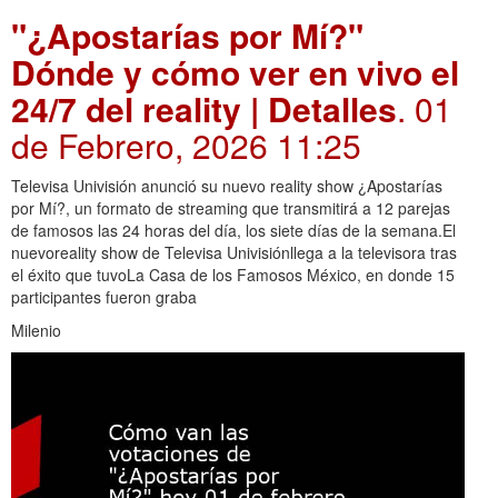
"¿Apostarías por Mí?"
Dónde y cómo ver en vivo el
24/7 del reality | Detalles
. 01
de Febrero, 2026 11:25
Televisa Univisión anunció su nuevo reality show ¿Apostarías
por Mí?, un formato de streaming que transmitirá a 12 parejas
de famosos las 24 horas del día, los siete días de la semana.El
nuevoreality show de Televisa Univisiónllega a la televisora tras
el éxito que tuvoLa Casa de los Famosos México, en donde 15
participantes fueron graba
Milenio