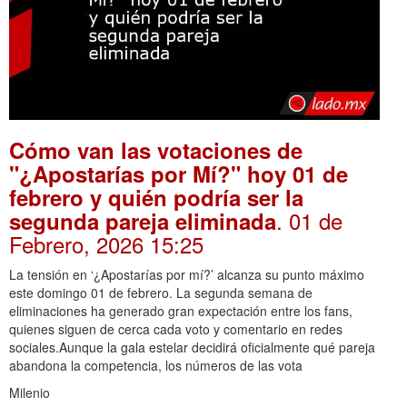
Cómo van las votaciones de
"¿Apostarías por Mí?" hoy 01 de
febrero y quién podría ser la
. 01 de
segunda pareja eliminada
Febrero, 2026 15:25
La tensión en ‘¿Apostarías por mí?’ alcanza su punto máximo
este domingo 01 de febrero. La segunda semana de
eliminaciones ha generado gran expectación entre los fans,
quienes siguen de cerca cada voto y comentario en redes
sociales.Aunque la gala estelar decidirá oficialmente qué pareja
abandona la competencia, los números de las vota
Milenio