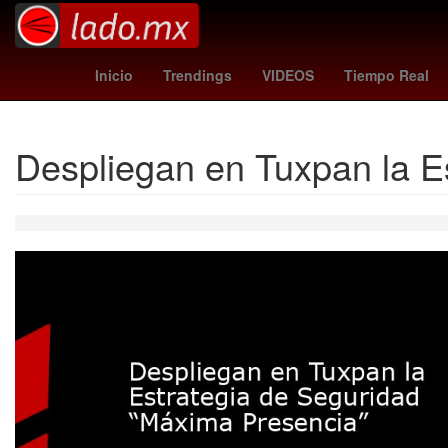
España
Brasil
Empresa
como vs 
Inicio
Trendings
VIDEOS
Tiempo Real
Despliegan en Tuxpan la E