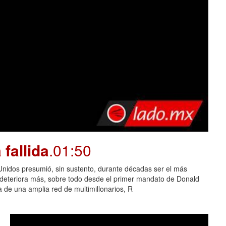
fallida
.01:50
dos presumió, sin sustento, durante décadas ser el más
e deteriora más, sobre todo desde el primer mandato de Donald
 de una amplia red de multimillonarios, R