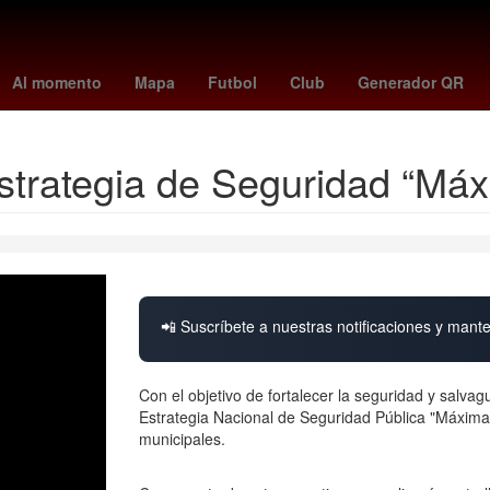
genoa
cyclospora
Inteligencia Artificial
Fernando Gago
Argenti
Al momento
Mapa
Futbol
Club
Generador QR
strategia de Seguridad “Má
📲 Suscríbete a nuestras notificaciones y mante
Con el objetivo de fortalecer la seguridad y salva
Estrategia Nacional de Seguridad Pública "Máxima P
municipales.