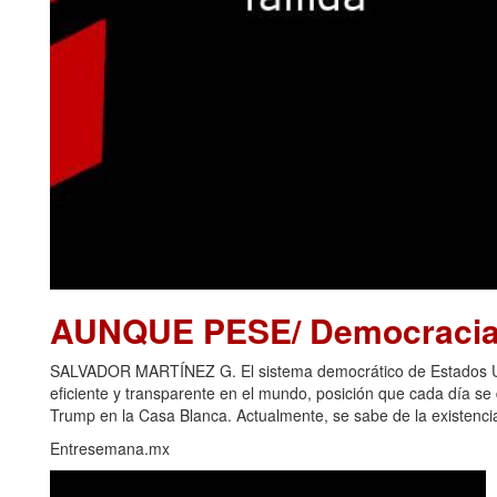
AUNQUE PESE/ Democracia 
SALVADOR MARTÍNEZ G. El sistema democrático de Estados Uni
eficiente y transparente en el mundo, posición que cada día s
Trump en la Casa Blanca. Actualmente, se sabe de la existencia
Entresemana.mx