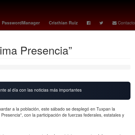
na
Senador
hoy no circula cdmx hoy
PasswordManager
Cristhian Ruiz
Contacto
xima Presencia”
nte al día con las noticias más importantes
guardar a la población, este sábado se desplegó en Tuxpan la
resencia", con la participación de fuerzas federales, estatales y