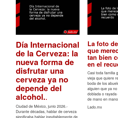
Día Internacional
La foto de
que merec
de la Cerveza: la
tan bien 
nueva forma de
en el rec
disfrutar una
Casi toda familia 
cerveza ya no
vieja que quiere re
boda de los abuelo
depende del
alguien que ya no 
alcohol.
.
doblada o rayada
de mano en mano 
Ciudad de México, junio 2026.-
Lado.mx
Durante décadas, hablar de cerveza
significaba hablar inevitablemente de