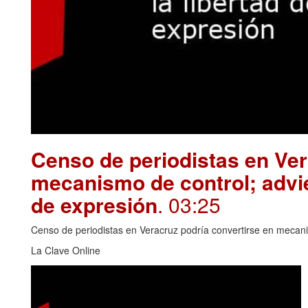
Censo de periodistas en Ver
mecanismo de control; advie
de expresión
. 03:25
Censo de periodistas en Veracruz podría convertirse en mecanis
La Clave Online