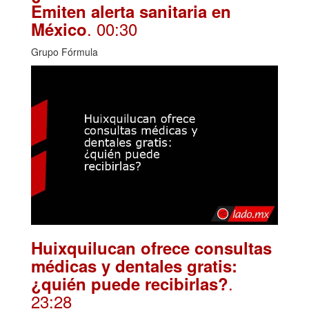
Emiten alerta sanitaria en
. 00:30
México
Grupo Fórmula
Huixquilucan ofrece consultas
médicas y dentales gratis:
.
¿quién puede recibirlas?
23:28