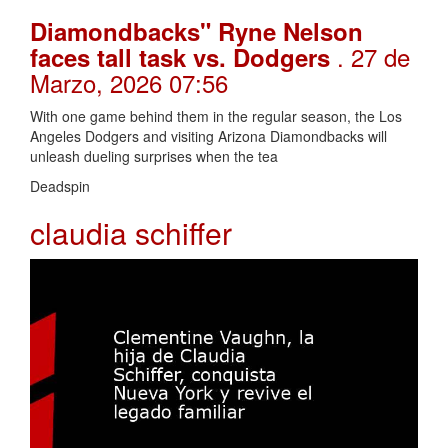
Diamondbacks" Ryne Nelson
. 27 de
faces tall task vs. Dodgers
Marzo, 2026 07:56
With one game behind them in the regular season, the Los
Angeles Dodgers and visiting Arizona Diamondbacks will
unleash dueling surprises when the tea
Deadspin
claudia schiffer