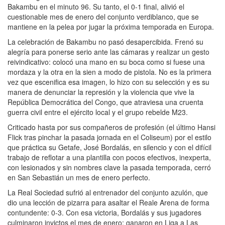
Bakambu en el minuto 96. Su tanto, el 0-1 final, alivió el
cuestionable mes de enero del conjunto verdiblanco, que se
mantiene en la pelea por jugar la próxima temporada en Europa.
La celebración de Bakambu no pasó desapercibida. Frenó su
alegría para ponerse serio ante las cámaras y realizar un gesto
reivindicativo: colocó una mano en su boca como si fuese una
mordaza y la otra en la sien a modo de pistola. No es la primera
vez que escenifica esa imagen, lo hizo con su selección y es su
manera de denunciar la represión y la violencia que vive la
República Democrática del Congo, que atraviesa una cruenta
guerra civil entre el ejército local y el grupo rebelde M23.
Criticado hasta por sus compañeros de profesión (el último Hansi
Flick tras pinchar la pasada jornada en el Coliseum) por el estilo
que práctica su Getafe, José Bordalás, en silencio y con el difícil
trabajo de reflotar a una plantilla con pocos efectivos, inexperta,
con lesionados y sin nombres clave la pasada temporada, cerró
en San Sebastián un mes de enero perfecto.
La Real Sociedad sufrió al entrenador del conjunto azulón, que
dio una lección de pizarra para asaltar el Reale Arena de forma
contundente: 0-3. Con esa victoria, Bordalás y sus jugadores
culminaron invictos el mes de enero: ganaron en Liga a Las