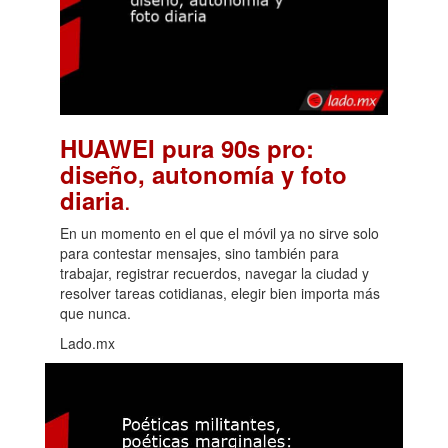
HUAWEI pura 90s pro:
diseño, autonomía y foto
.
diaria
En un momento en el que el móvil ya no sirve solo
para contestar mensajes, sino también para
trabajar, registrar recuerdos, navegar la ciudad y
resolver tareas cotidianas, elegir bien importa más
que nunca.
Lado.mx