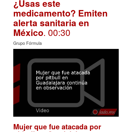
¿Usas este
medicamento? Emiten
alerta sanitaria en
México
. 00:30
Grupo Fórmula
Mujer que fue atacada por