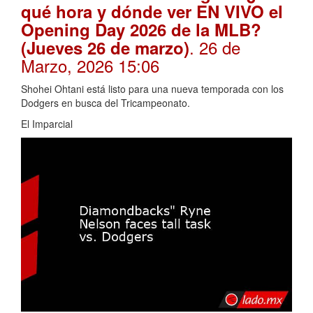
qué hora y dónde ver EN VIVO el
Opening Day 2026 de la MLB?
. 26 de
(Jueves 26 de marzo)
Marzo, 2026 15:06
Shohei Ohtani está listo para una nueva temporada con los
Dodgers en busca del Tricampeonato.
El Imparcial