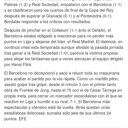
Palmas (1-2) y Real Sociedad, empataron con el Barcelona (1-1)
y se clasificaron para los cuartos de final de la Copa del Rey
después de superar al Granada (0-1) y al Pontevedra (0-1).
Bordalás responde a los críticos con resultados.
Después de pinchar en el Coliseum (1-1 ante el Getafe), el
Barcelona estaba obligado a reaccionar para no perder más
puntos en Liga y alejarse del líder, el Real Madrid. El Valencia, en
continúa crisis esta temporada aunque aliviado la pasada jornada
tras ganar a la Real Sociedad (1-0), parecía la víctima propicia
para alejar los fantasmas que a veces atenazan al equipo dirigido
por Hansi Flick.
El Barcelona no decepcionó y sacó a relucir toda su maquinaria
para acabar el partido por la vía rápida. Como un martillo pilón,
asestó golpe tras golpe, desde el minuto 3 con el primer tanto
obra de Frenkie de Jong, hasta el 75 con el de César Tárrega en
propia meta, para cerrar un marcador escandaloso con el que se
reactivó en Liga y humilló a su rival: 7-1. El Barcelona más
espectacular y ofensivo está de vuelta. Atrás quedan unas
estadísticas dolorosas: sumaba sólo seis de sus últimos 24
puntos. EFE