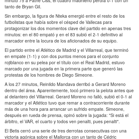
minuto 75 a Pathé Ciss, el cuadro madrileño perdía 0-1 con un
tanto de Bryan Gil.
Sin embargo, la figura de Nteka emergió entre el resto de los
futbolistas que había sobre el césped de Vallecas para
protagonizar los dos momentos clave del partido en apenas tres
minutos: en el 80 empató y en el 83 subió el 2-1 definitivo al
marcador entre la locura de los aficionados de su equipo.
El partido entre el Atlético de Madrid y el Villarreal, que terminó
en empate (1-1) y con dos puntos menos para el conjunto
rojiblanco en su pelea por el título con el Real Madrid, estuvo
marcado por una jugada en la primera parte que generó las
protestas de los hombres de Diego Simeone.
A los 27 minutos, Reinildo Mandava derribó a Gerard Moreno
dentro del área. Aparentemente, tocó primero la pelota antes que
al delantero del Villarreal. Gerard Moreno no falló, subió el 0-1 al
marcador y el Atlético tuvo que remar a contracorriente durante
más de una hora para arrancar un sufrido empate. Simeone,
después en rueda de prensa, opinó sobre la jugada: "Si está el
árbitro, el VAR, el cuarto y todos ven penalti, pues penalti".
El Betis cerró una serie de tres derrotas consecutivas con una
victoria agónica sobre el Mallorca con un tanto de Cédric