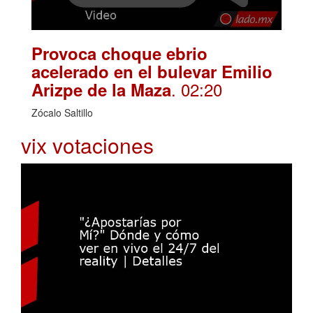
Provoca choque ebrio
acelerado en el bulevar Emilio
. 02:20
Arizpe de la Maza
Zócalo Saltillo
vix votaciones