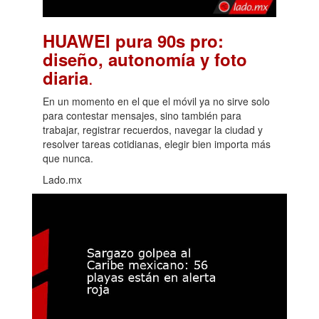
HUAWEI pura 90s pro:
diseño, autonomía y foto
.
diaria
En un momento en el que el móvil ya no sirve solo
para contestar mensajes, sino también para
trabajar, registrar recuerdos, navegar la ciudad y
resolver tareas cotidianas, elegir bien importa más
que nunca.
Lado.mx