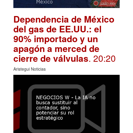
Dependencia de México
del gas de EE.UU.: el
90% importado y un
apagón a merced de
cierre de válvulas
. 20:20
Aristegui Noticias