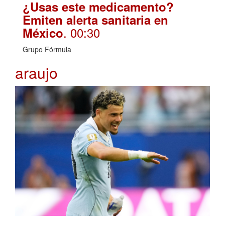
¿Usas este medicamento?
Emiten alerta sanitaria en
. 00:30
México
Grupo Fórmula
araujo