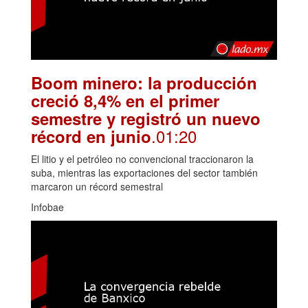
Boom minero: la producción
creció 8,4% en el primer
semestre y registró un nuevo
.01:20
récord en junio
El litio y el petróleo no convencional traccionaron la
suba, mientras las exportaciones del sector también
marcaron un récord semestral
Infobae