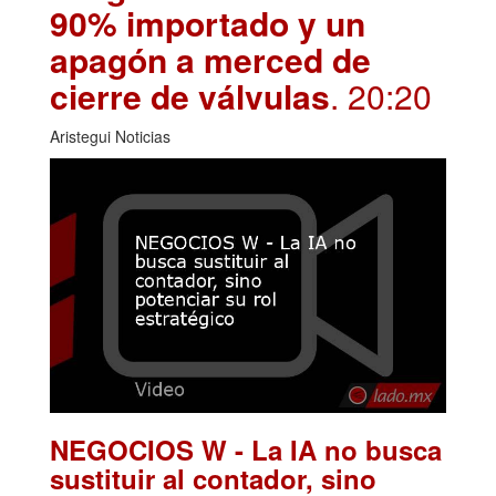
90% importado y un
apagón a merced de
cierre de válvulas
. 20:20
Aristegui Noticias
NEGOCIOS W - La IA no busca
sustituir al contador, sino