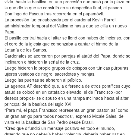
vivía, hasta la basílica, en una procesión que pasó por la plaza en
la que dio lo que se convirtió en su despedida final, el pasado
Domingo de Pascua tras recorrerla en el papamóvil.
La procesión fue encabezada por el cardenal Kevin Farrell,
administrador temporal del Vaticano hasta que se elija un nuevo
Papa.
El pasillo central hacia el altar se llenó con nubes de incienso, con
el coro de la iglesia que comenzaba a cantar el himno de la
Letanía de los Santos.
Cardenales se acercaron por parejas al ataúd del Papa, donde se
inclinaron e hicieron la señal de la cruz.
Luego hicieron lo propio grupos de obispos con túnicas púrpuras,
ujieres vestidos de negro, sacerdotes y monjas.
Luego las puertas se abrieron al público.
La agencia AP describió que, a diferencia de otros pontífices cuyo
ataúd se colocó en un catafalco elevado, el de Francisco -por
deseos propios- se dispuso en una rampa inclinada hacia el altar
principal de la basílica del siglo XVI.
”Para mí, el papa Francisco representa un gran pastor, así como
un gran amigo para todos nosotros”, expresó Micale Sales, de
visita en la basílica de San Pedro desde Brasil.
”Creo que difundió un mensaje positivo en todo el mundo,
diciendo que no debería haber violencia, debería haber paz en