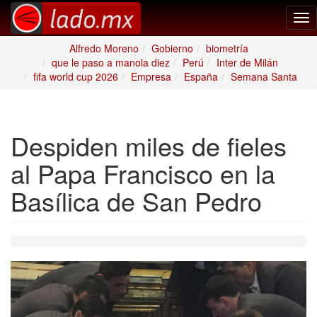
Tog
nav
Alfredo Moreno
Gobierno
biometría
que le paso a manola diez
Perú
Inter de Milán
fifa world cup 2026
Empresa
España
Semana Santa
Despiden miles de fieles
al Papa Francisco en la
Basílica de San Pedro