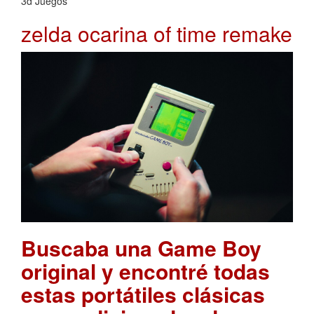
3d Juegos
zelda ocarina of time remake
Buscaba una Game Boy
original y encontré todas
estas portátiles clásicas