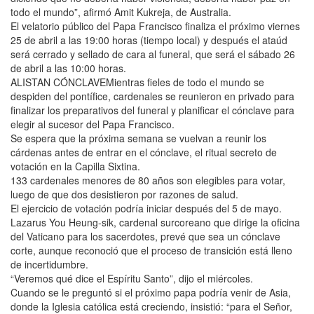
todo el mundo”, afirmó Amit Kukreja, de Australia.
El velatorio público del Papa Francisco finaliza el próximo viernes
25 de abril a las 19:00 horas (tiempo local) y después el ataúd
será cerrado y sellado de cara al funeral, que será el sábado 26
de abril a las 10:00 horas.
ALISTAN CÓNCLAVEMientras fieles de todo el mundo se
despiden del pontífice, cardenales se reunieron en privado para
finalizar los preparativos del funeral y planificar el cónclave para
elegir al sucesor del Papa Francisco.
Se espera que la próxima semana se vuelvan a reunir los
cárdenas antes de entrar en el cónclave, el ritual secreto de
votación en la Capilla Sixtina.
133 cardenales menores de 80 años son elegibles para votar,
luego de que dos desistieron por razones de salud.
El ejercicio de votación podría iniciar después del 5 de mayo.
Lazarus You Heung-sik, cardenal surcoreano que dirige la oficina
del Vaticano para los sacerdotes, prevé que sea un cónclave
corte, aunque reconoció que el proceso de transición está lleno
de incertidumbre.
“Veremos qué dice el Espíritu Santo”, dijo el miércoles.
Cuando se le preguntó si el próximo papa podría venir de Asia,
donde la Iglesia católica está creciendo, insistió: “para el Señor,