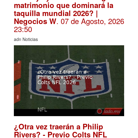
matrimonio que dominará la
taquilla mundial 2026? |
. 07 de Agosto, 2026
Negocios W
23:50
adn Noticias
¿Otra vez traerán a Philip
Rivers? - Previo Colts NFL