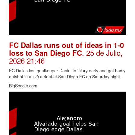
FC Dallas runs out of ideas in 1-0
. 25 de Julio,
loss to San Diego FC
2026 21:46
FC Dallas lost goalkeeper Daniel to injury early and got badly
outshot in a 1-0 defeat at San Diego FC on Saturday night.
BigSoccer.com