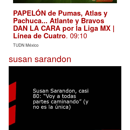
PAPELÓN de Pumas, Atlas y
Pachuca... Atlante y Bravos
DAN LA CARA por la Liga MX |
. 09:10
Línea de Cuatro
TUDN México
susan sarandon