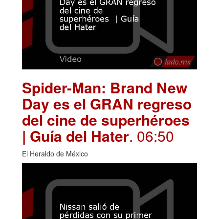
Spider-Man: Brand New
Day es el GRAN regreso
del cine de superhéroes
| Guía del Hater
. 06:50
El Heraldo de México