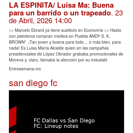
LA ESPINITA/ Luisa Ma: Buena
. 23
para un barrido o un trapeado
de Abril, 2026 14:00
>> Marcelo Ebrard ya tiene sustituto en Economía >> Hasta
con pistoleros compran medios en Puebla ANDY S. K.
BROWN* ¡Tan joven y buena para todo… o más bien, para
nada! Es Luisa María Alcalde quien en las campañas
presidenciales de López Obrador grababa promocionales de
Morena y, claro, llamaba la atención por su indudabl
Entresemana.mx
san diego fc