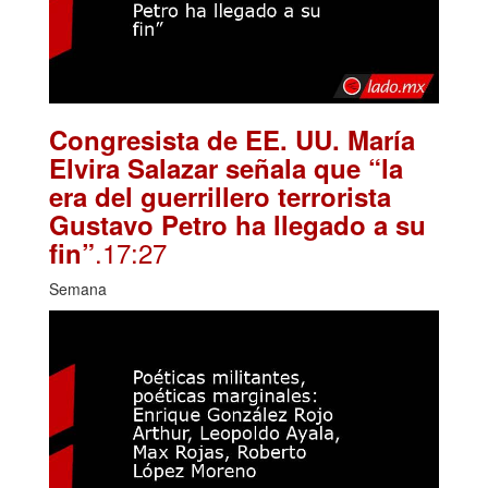
Congresista de EE. UU. María
Elvira Salazar señala que “la
era del guerrillero terrorista
Gustavo Petro ha llegado a su
.17:27
fin”
Semana