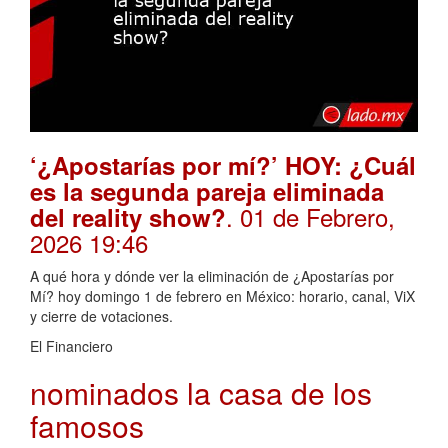
‘¿Apostarías por mí?’ HOY: ¿Cuál
es la segunda pareja eliminada
. 01 de Febrero,
del reality show?
2026 19:46
A qué hora y dónde ver la eliminación de ¿Apostarías por
Mí? hoy domingo 1 de febrero en México: horario, canal, ViX
y cierre de votaciones.
El Financiero
nominados la casa de los
famosos