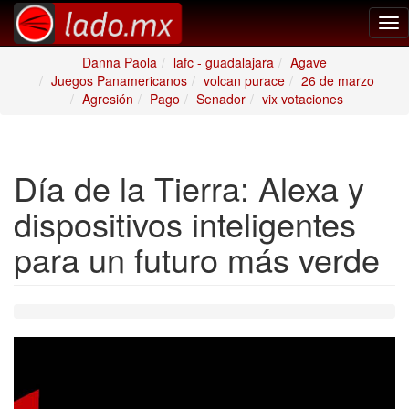
Tog
nav
Danna Paola
lafc - guadalajara
Agave
Juegos Panamericanos
volcan purace
26 de marzo
Agresión
Pago
Senador
vix votaciones
Día de la Tierra: Alexa y
dispositivos inteligentes
para un futuro más verde