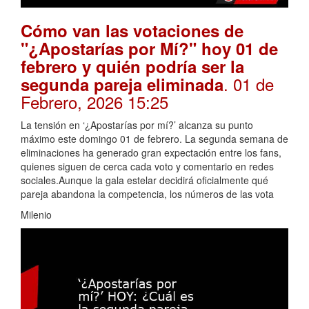
Cómo van las votaciones de
"¿Apostarías por Mí?" hoy 01 de
febrero y quién podría ser la
. 01 de
segunda pareja eliminada
Febrero, 2026 15:25
La tensión en ‘¿Apostarías por mí?’ alcanza su punto
máximo este domingo 01 de febrero. La segunda semana de
eliminaciones ha generado gran expectación entre los fans,
quienes siguen de cerca cada voto y comentario en redes
sociales.Aunque la gala estelar decidirá oficialmente qué
pareja abandona la competencia, los números de las vota
Milenio