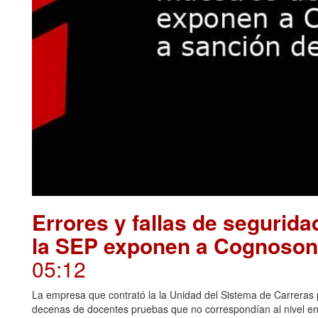
Errores y fallas de segurid
la SEP exponen a Cognosonl
05:12
La empresa que contrató la la Unidad del Sistema de Carreras 
decenas de docentes pruebas que no correspondían al nivel e