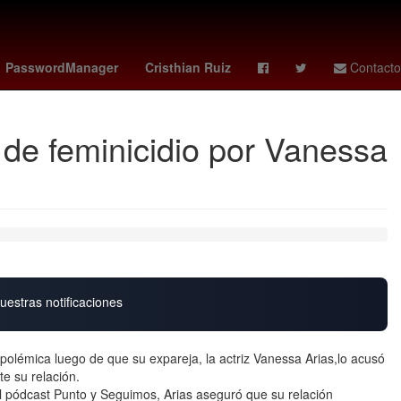
s
Circuito de Zandvoort
Owen Wilson
PasswordManager
Cristhian Ruiz
Contacto
 de feminicidio por Vanessa
uestras notificaciones
polémica luego de que su expareja, la actriz Vanessa Arias,lo acusó
te su relación.
l pódcast Punto y Seguimos, Arias aseguró que su relación