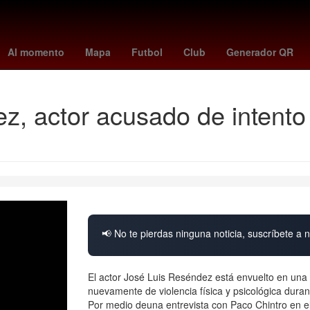
le
Ha*Ash
c
All-Star Game de la NBA
John Gotti
Tyus Jone
Al momento
Mapa
Futbol
Club
Generador QR
z, actor acusado de intento
📢 No te pierdas ninguna noticia, suscríbete a n
El actor José Luis Reséndez está envuelto en una 
nuevamente de violencia física y psicológica duran
Por medio deuna entrevista con Paco Chintro en e