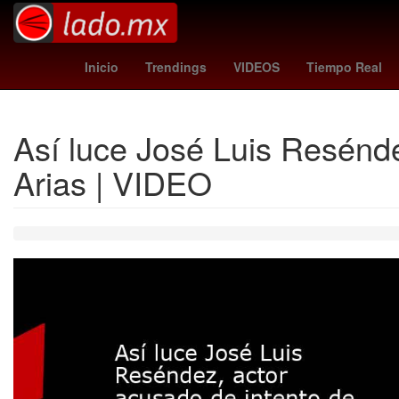
Pau Gasol
Ashley Grace
Hanna Nico
Inicio
Trendings
VIDEOS
Tiempo Real
Así luce José Luis Resénde
Arias | VIDEO