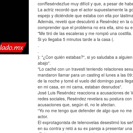
conReséndezfue muy difícil y que, a pesar de haber
La actriz recordó que el actor supuestamente la go
espejo y diciéndole que estaba con ella por lástima
Además, reveló que descubrió a Reséndez en la c
comprender que el problema no era ella, sino su e
"Me tiró de las escaleras y me rompió una costilla.
Si yo llegaba 5 minutos tarde a la casa (.
.
.
): "¿Con quién estabas?", si yo saludaba a alguien
abajo".
"Lo caché con un travesti teniendo relaciones sex
mandaron llamar para un casting el lunes a las 09
de la noche y tomé el vuelo del domingo para lleg
en mi casa, en mi cama, estaban desnudos".
José Luis Reséndez reacciona a acusaciones de Va
redes sociales, Reséndez revelara su postura con
acusaciones que, según él, no le afectan.
“Yo no me tengo que defender de algo que no me af
actor.
El exprotagonista de telenovelas desestimó los se
en su contra y retó a su ex pareja a presentar una