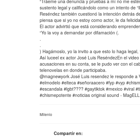
“Tráeme una denuncia y pruebas a mí no me estés d
sustento legal y calificándolo como un intento de “l
Reséndez también cuestionó la intención detrás de l
piensa que si yo no estoy como actor, le da felicida
El actor advirtió que está considerando emprender
“Yo la voy a demandar por difamación (.
.
.
) Hagámoslo, yo la invito a que esto lo haga legal,
Así luceel ex actor José Luis ReséndezEn el vide
acusaciones en su conta, se le pudo ver con el cab
telenovelas en donde participaba.
@magnewyork José Luis resendez le responde a Va
#elmodelo #elteca #señoraacero #fyp #vyp #chis
#escandala #lgbt???? #gaytiktok #mexico #viral #tiktok #f
#chismepotente #noticias original sound - MagE
Milenio
Compartir en: