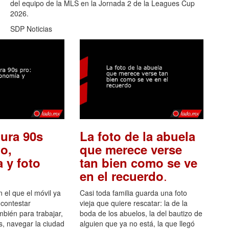
del equipo de la MLS en la Jornada 2 de la Leagues Cup
2026.
SDP Noticias
ura 90s
La foto de la abuela
o,
que merece verse
 y foto
tan bien como se ve
.
en el recuerdo
el que el móvil ya
Casi toda familia guarda una foto
 contestar
vieja que quiere rescatar: la de la
mbién para trabajar,
boda de los abuelos, la del bautizo de
s, navegar la ciudad
alguien que ya no está, la que llegó