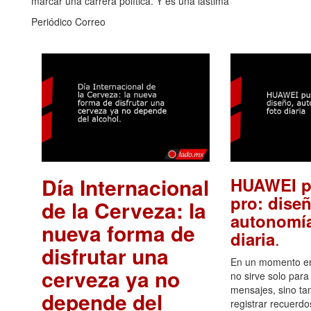
marcar una carrera política. Y es una lástima
Periódico Correo
Día Internacional
HUAWEI p
pro: diseñ
de la Cerveza: la
autonomía
nueva forma de
.
diaria
disfrutar una
En un momento en 
cerveza ya no
no sirve solo para
mensajes, sino ta
depende del
registrar recuerdo