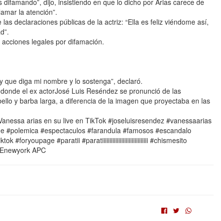
ifamando”, dijo, insistiendo en que lo dicho por Arias carece de
lamar la atención”.
as declaraciones públicas de la actriz: “Ella es feliz viéndome así,
d”.
 acciones legales por difamación.
 y que diga mi nombre y lo sostenga”, declaró.
o donde el ex actorJosé Luis Reséndez se pronunció de las
ello y barba larga, a diferencia de la imagen que proyectaba en las
nessa arias en su live en TikTok #joseluisresendez #vanessaarias
me #polemica #espectaculos #farandula #famosos #escandalo
oryoupage #paratii #paratiiiiiiiiiiiiiiiiiiiiiiiiiiiiiii #chismesito
LLEnewyork APC