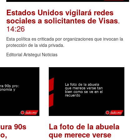
Estados Unidos vigilará redes
.
sociales a solicitantes de Visas
14:26
Esta política es criticada por organizaciones que invocan la
protección de la vida privada.
Editorial Aristegui Noticias
ura 90s
La foto de la abuela
o,
que merece verse