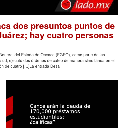
aca dos presuntos puntos de
 Juárez; hay cuatro personas
 General del Estado de Oaxaca (FGEO), como parte de las
salud, ejecutó dos órdenes de cateo de manera simultánea en el
ción de cuatro […]La entrada Desa