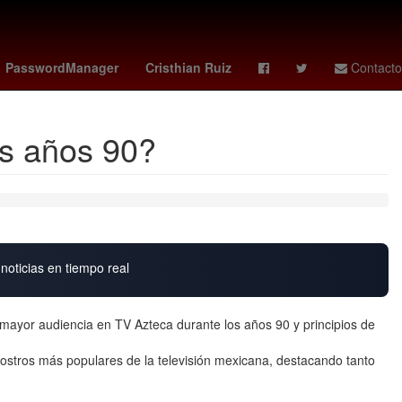
bia
Puebla de Zaragoza
Rosario
Pago
PasswordManager
Cristhian Ruiz
Contacto
os años 90?
noticias en tiempo real
mayor audiencia en TV Azteca durante los años 90 y principios de
 rostros más populares de la televisión mexicana, destacando tanto