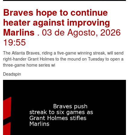
Braves hope to continue
heater against improving
Marlins
. 03 de Agosto, 2026
19:55
The Atlanta Braves, riding a five-game winning streak, will send
right-hander Grant Holmes to the mound on Tuesday to open a
three-game home series wi
Deadspin