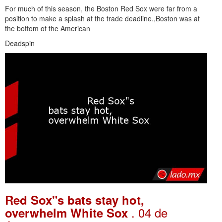
For much of this season, the Boston Red Sox were far from a
position to make a splash at the trade deadline.,Boston was at
the bottom of the American
Deadspin
Red Sox"s bats stay hot,
. 04 de
overwhelm White Sox