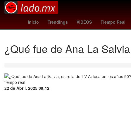
nyc fc - santos
Rogelio Funes Mori
mexic
Inicio
Trendings
VIDEOS
Tiempo Real
¿Qué fue de Ana La Salvia,
22 de Abril, 2025 09:12