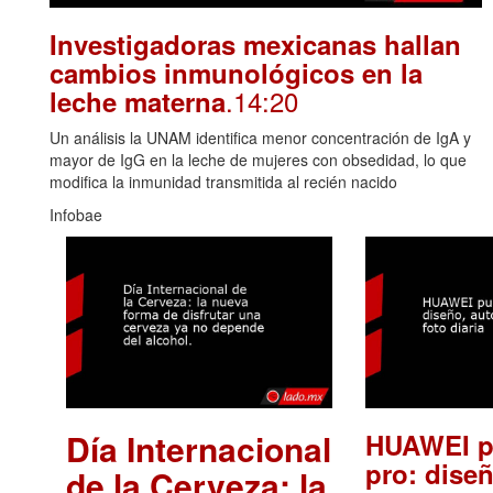
Investigadoras mexicanas hallan
cambios inmunológicos en la
.14:20
leche materna
Un análisis la UNAM identifica menor concentración de IgA y
mayor de IgG en la leche de mujeres con obsedidad, lo que
modifica la inmunidad transmitida al recién nacido
Infobae
Día Internacional
HUAWEI p
pro: diseñ
de la Cerveza: la