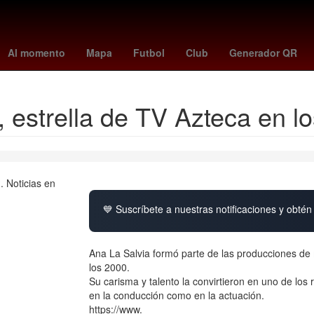
o vs
red sox - white sox
Rebsamen
Antoine Griezmann
Colom
Al momento
Mapa
Futbol
Club
Generador QR
 estrella de TV Azteca en l
💙 Suscríbete a nuestras notificaciones y obtén 
Ana La Salvia formó parte de las producciones de 
los 2000.
Su carisma y talento la convirtieron en uno de los
en la conducción como en la actuación.
https://www.