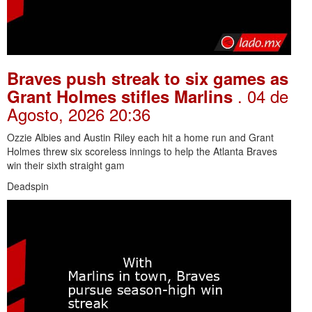
Braves push streak to six games as
. 04 de
Grant Holmes stifles Marlins
Agosto, 2026 20:36
Ozzie Albies and Austin Riley each hit a home run and Grant
Holmes threw six scoreless innings to help the Atlanta Braves
win their sixth straight gam
Deadspin