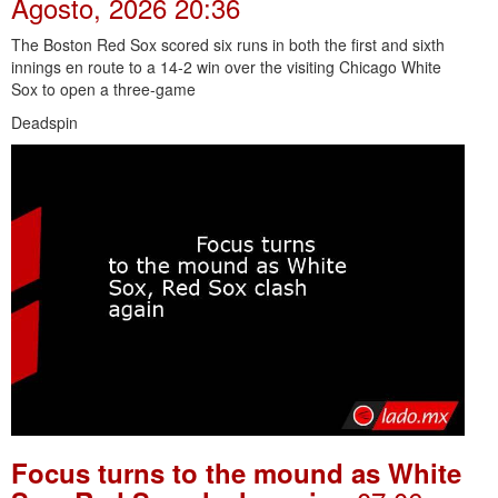
Agosto, 2026 20:36
The Boston Red Sox scored six runs in both the first and sixth
innings en route to a 14-2 win over the visiting Chicago White
Sox to open a three-game
Deadspin
Focus turns to the mound as White