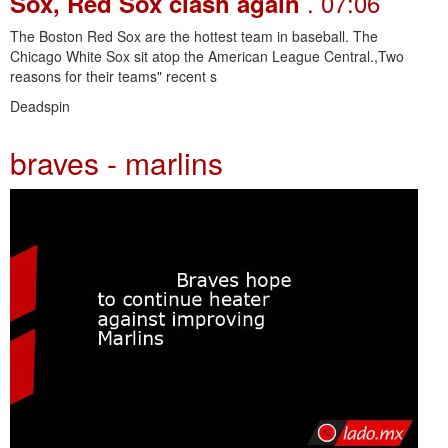
. 07:06
Sox, Red Sox clash again
The Boston Red Sox are the hottest team in baseball. The
Chicago White Sox sit atop the American League Central.,Two
reasons for their teams" recent s
Deadspin
braves - marlins