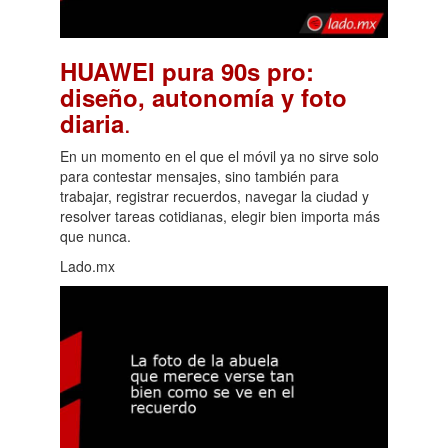
HUAWEI pura 90s pro:
diseño, autonomía y foto
.
diaria
En un momento en el que el móvil ya no sirve solo
para contestar mensajes, sino también para
trabajar, registrar recuerdos, navegar la ciudad y
resolver tareas cotidianas, elegir bien importa más
que nunca.
Lado.mx