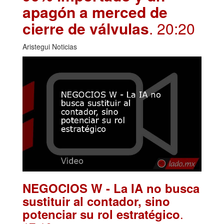
apagón a merced de
cierre de válvulas
. 20:20
Aristegui Noticias
NEGOCIOS W - La IA no busca
sustituir al contador, sino
.
potenciar su rol estratégico