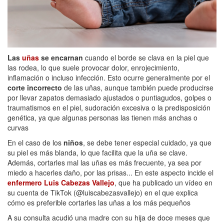
Las
uñas
se encarnan
cuando el borde se clava en la piel que
las rodea, lo que suele provocar dolor, enrojecimiento,
inflamación o incluso infección. Esto ocurre generalmente por el
corte incorrecto
de las uñas, aunque también puede producirse
por llevar zapatos demasiado ajustados o puntiagudos, golpes o
traumatismos en el piel, sudoración excesiva o la predisposición
genética, ya que algunas personas las tienen más anchas o
curvas
En el caso de los
niños
, se debe tener especial cuidado, ya que
su piel es más blanda, lo que facilita que la uña se clave.
Además, cortarles mal las uñas es más frecuente, ya sea por
miedo a hacerles daño, por las prisas... En este aspecto incide el
enfermero Luis Cabezas Vallejo
, que ha publicado un vídeo en
su cuenta de TikTok (@luiscabezasvallejo) en el que explica
cómo es preferible cortarles las uñas a los más pequeños
A su consulta acudió una madre con su hija de doce meses que