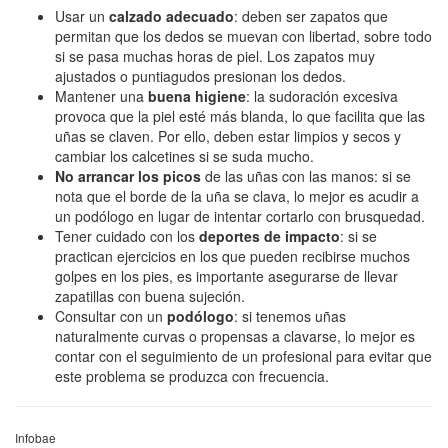
Usar un
calzado adecuado
: deben ser zapatos que
permitan que los dedos se muevan con libertad, sobre todo
si se pasa muchas horas de piel. Los zapatos muy
ajustados o puntiagudos presionan los dedos.
Mantener una
buena higiene
: la sudoración excesiva
provoca que la piel esté más blanda, lo que facilita que las
uñas se claven. Por ello, deben estar limpios y secos y
cambiar los calcetines si se suda mucho.
No arrancar los picos
de las uñas con las manos: si se
nota que el borde de la uña se clava, lo mejor es acudir a
un podólogo en lugar de intentar cortarlo con brusquedad.
Tener cuidado con los
deportes de impacto
: si se
practican ejercicios en los que pueden recibirse muchos
golpes en los pies, es importante asegurarse de llevar
zapatillas con buena sujeción.
Consultar con un
podólogo
: si tenemos uñas
naturalmente curvas o propensas a clavarse, lo mejor es
contar con el seguimiento de un profesional para evitar que
este problema se produzca con frecuencia.
Infobae