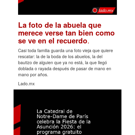
La foto de la abuela que
merece verse tan bien como
.
se ve en el recuerdo
Casi toda familia guarda una foto vieja que quiere
rescatar: la de la boda de los abuelos, la del
bautizo de alguien que ya no está, la que llegó
doblada o rayada después de pasar de mano en
mano por años.
Lado.mx