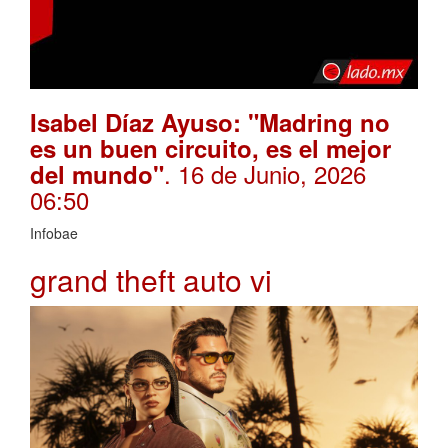
Isabel Díaz Ayuso: "Madring no
es un buen circuito, es el mejor
. 16 de Junio, 2026
del mundo"
06:50
Infobae
grand theft auto vi