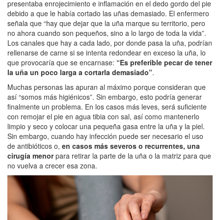
presentaba enrojecimiento e inflamación en el dedo gordo del pie
debido a que le había cortado las uñas demasiado. El enfermero
señala que “hay que dejar que la uña marque su territorio, pero
no ahora cuando son pequeños, sino a lo largo de toda la vida”.
Los canales que hay a cada lado, por donde pasa la uña, podrían
rellenarse de carne si se intenta redondear en exceso la uña, lo
que provocaría que se encarnase:
“Es preferible pecar de tener
la uña un poco larga a cortarla demasiado”
.
Muchas personas las apuran al máximo porque consideran que
así “somos más higiénicos”. Sin embargo, esto podría generar
finalmente un problema. En los casos más leves, será suficiente
con remojar el pie en agua tibia con sal, así como mantenerlo
limpio y seco y colocar una pequeña gasa entre la uña y la piel.
Sin embargo, cuando hay infección puede ser necesario el uso
de antibióticos o,
en casos más severos o recurrentes, una
cirugía menor
para retirar la parte de la uña o la matriz para que
no vuelva a crecer esa zona.