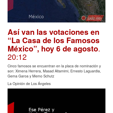
Así van las votaciones en
“La Casa de los Famosos
México”, hoy 6 de agosto
.
20:12
Cinco famosos se encuentran en la placa de nominación y
son: Ximena Herrera, Masad Altamimi, Ernesto Laguardia,
Gema Garoa y Memo Schutz
La Opinión de Los Ángeles