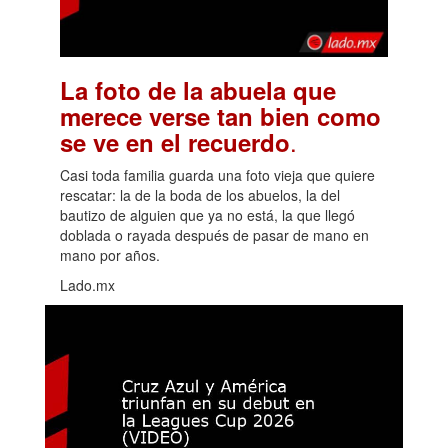
La foto de la abuela que
merece verse tan bien como
.
se ve en el recuerdo
Casi toda familia guarda una foto vieja que quiere
rescatar: la de la boda de los abuelos, la del
bautizo de alguien que ya no está, la que llegó
doblada o rayada después de pasar de mano en
mano por años.
Lado.mx