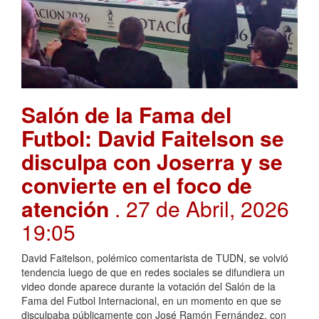
Salón de la Fama del
Futbol: David Faitelson se
disculpa con Joserra y se
convierte en el foco de
atención
. 27 de Abril, 2026
19:05
David Faitelson, polémico comentarista de TUDN, se volvió
tendencia luego de que en redes sociales se difundiera un
video donde aparece durante la votación del Salón de la
Fama del Futbol Internacional, en un momento en que se
disculpaba públicamente con José Ramón Fernández, con