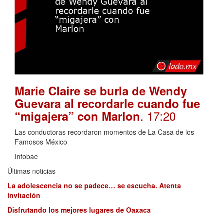
Marie Claire se burla de Wendy
Guevara al recordarle cuando fue
. 17:20
“migajera” con Marlon
Las conductoras recordaron momentos de La Casa de los
Famosos México
Infobae
Últimas noticias
La adolescencia no se padece… se escucha. Atenta
invitación
Disfrutando los mejores lugares de Oaxaca