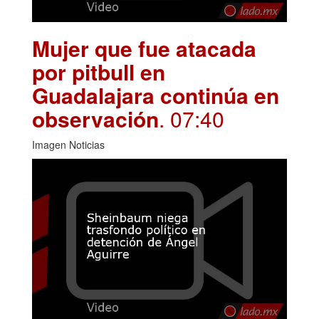
Mujer que fue atacada
por pitbull en
Guadalajara continúa en
observación
. 07:40
Imagen Noticias