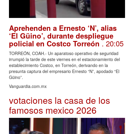
Aprehenden a Ernesto ‘N’, alias
‘El Güino’, durante despliegue
. 20:05
policial en Costco Torreón
TORREÓN, COAH.- Un aparatoso operativo de seguridad
irrumpió la tarde de este viernes en el estacionamiento del
establecimiento Costco, en Torreón, derivando en la
presunta captura del empresario Ernesto “N”, apodado “El
Güino”.
Vanguardia.com.mx
votaciones la casa de los
famosos mexico 2026