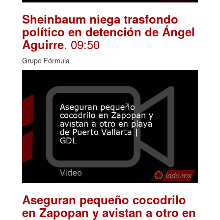
Sheinbaum niega trasfondo
político en detención de Ángel
. 09:50
Aguirre
Grupo Fórmula
Aseguran pequeño cocodrilo
en Zapopan y avistan a otro en