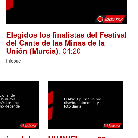
Elegidos los finalistas del Festival
del Cante de las Minas de la
. 04:20
Unión (Murcia)
Infobae