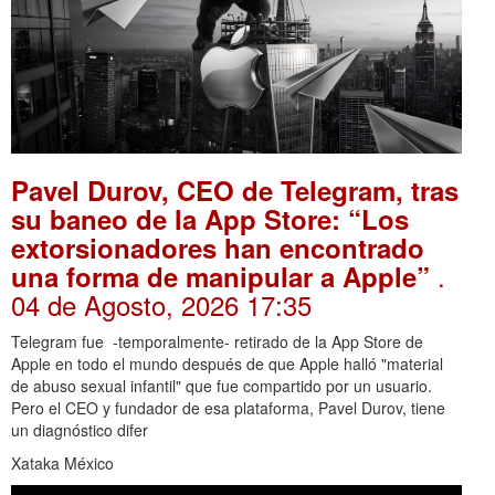
Pavel Durov, CEO de Telegram, tras
su baneo de la App Store: “Los
extorsionadores han encontrado
.
una forma de manipular a Apple”
04 de Agosto, 2026 17:35
Telegram fue -temporalmente- retirado de la App Store de
Apple en todo el mundo después de que Apple halló "material
de abuso sexual infantil" que fue compartido por un usuario.
Pero el CEO y fundador de esa plataforma, Pavel Durov, tiene
un diagnóstico difer
Xataka México