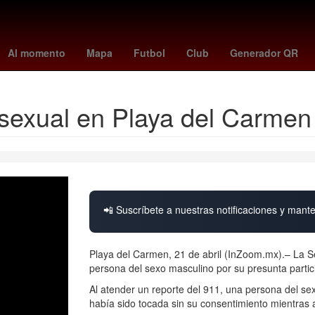
Banderilla
vasco da gama - medellín
Semana Santa
Dólar estad
Al momento
Mapa
Futbol
Club
Generador QR
 sexual en Playa del Carmen
📲 Suscríbete a nuestras notificaciones y mante
Playa del Carmen, 21 de abril (InZoom.mx).– La 
persona del sexo masculino por su presunta partic
Al atender un reporte del 911, una persona del se
había sido tocada sin su consentimiento mientras