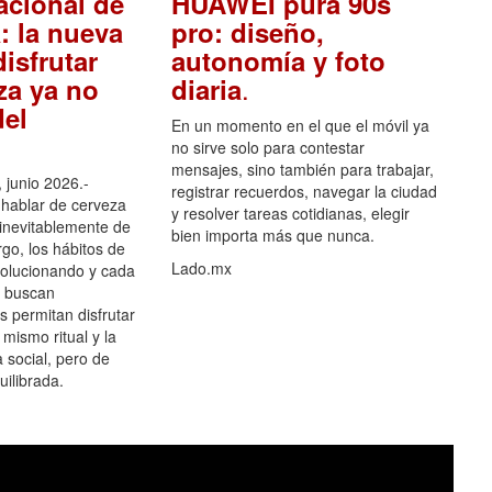
acional de
HUAWEI pura 90s
: la nueva
pro: diseño,
isfrutar
autonomía y foto
.
za ya no
diaria
el
En un momento en el que el móvil ya
no sirve solo para contestar
mensajes, sino también para trabajar,
 junio 2026.-
registrar recuerdos, navegar la ciudad
hablar de cerveza
y resolver tareas cotidianas, elegir
 inevitablemente de
bien importa más que nunca.
go, los hábitos de
Lado.mx
olucionando y cada
 buscan
es permitan disfrutar
 mismo ritual y la
 social, pero de
ilibrada.