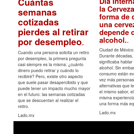
Cuántas
Día Intern
la Cerveza
semanas
forma de d
cotizadas
una cerve
pierdes al retirar
depende d
.
alcohol.
por desempleo
.
Ciudad de México,
Cuando una persona solicita un retiro
Durante décadas, 
por desempleo, la primera pregunta
significaba hablar
casi siempre es la misma: ¿cuánto
alcohol. Sin embar
dinero puedo retirar y cuándo lo
consumo están ev
recibiré? Pero, existe otro aspecto
vez más personas
que suele pasar desapercibido y que
alternativas que l
puede tener un impacto mucho mayor
el mismo sabor, el
en el futuro: las semanas cotizadas
misma experiencia
que se descuentan al realizar el
una forma más equ
retiro.
Lado.mx
Lado.mx