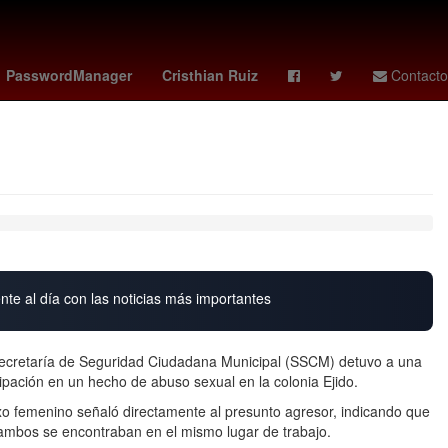
ounidense
27 de marzo
Argentina
Brasil
PasswordManager
Cristhian Ruiz
Contacto
nte al día con las noticias más importantes
Secretaría de Seguridad Ciudadana Municipal (SSCM) detuvo a una
ipación en un hecho de abuso sexual en la colonia Ejido.
xo femenino señaló directamente al presunto agresor, indicando que
 ambos se encontraban en el mismo lugar de trabajo.