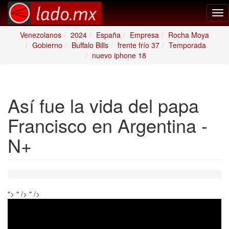
Tog
nav
Venezolanos
2024
España
Empresa
Rocha Moya
Gobierno
Buffalo Bills
frente frío 37
Temporada
nuevo iphone 18
Así fue la vida del papa
Francisco en Argentina -
N+
">
" />
" />