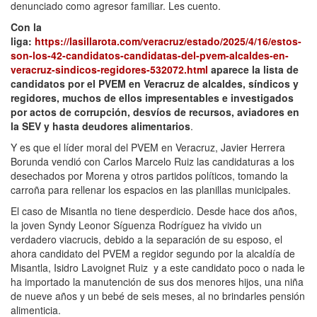
denunciado como agresor familiar. Les cuento.
Con la
liga:
https://lasillarota.com/veracruz/estado/2025/4/16/estos-
son-los-42-candidatos-candidatas-del-pvem-alcaldes-en-
veracruz-sindicos-regidores-532072.html
aparece la lista de
candidatos por el PVEM en Veracruz de alcaldes, síndicos y
regidores, muchos de ellos impresentables e investigados
por actos de corrupción, desvíos de recursos, aviadores en
la SEV y hasta deudores alimentarios
.
Y es que el líder moral del PVEM en Veracruz, Javier Herrera
Borunda vendió con Carlos Marcelo Ruiz las candidaturas a los
desechados por Morena y otros partidos políticos, tomando la
carroña para rellenar los espacios en las planillas municipales.
El caso de Misantla no tiene desperdicio. Desde hace dos años,
la joven Syndy Leonor Síguenza Rodríguez ha vivido un
verdadero viacrucis, debido a la separación de su esposo, el
ahora candidato del PVEM a regidor segundo por la alcaldía de
Misantla, Isidro Lavoignet Ruiz y a este candidato poco o nada le
ha importado la manutención de sus dos menores hijos, una niña
de nueve años y un bebé de seis meses, al no brindarles pensión
alimenticia.