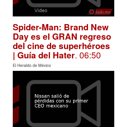
Spider-Man: Brand New
Day es el GRAN regreso
del cine de superhéroes
| Guía del Hater
. 06:50
El Heraldo de México