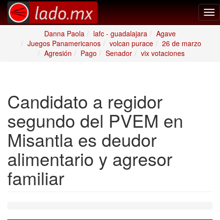
Tog
nav
Danna Paola
lafc - guadalajara
Agave
Juegos Panamericanos
volcan purace
26 de marzo
Agresión
Pago
Senador
vix votaciones
Candidato a regidor
segundo del PVEM en
Misantla es deudor
alimentario y agresor
familiar