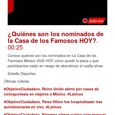
¿Quiénes son los nominados de
.
la Casa de los Famosos HOY?
00:25
Conoce quiénes son los nominados en La Casa de los
Famosos México 2026 HOY, cómo quedó la placa y qué
participantes están en riesgo de abandonar el reality show
Estadio Deportes
Últimas noticias
#ObjetivoCiudadano. Reino Unido alertó por casos de
ciclosporiasis en viajeros a México. #Latinus
#ObjetivoCiudadano. Perez Hilton fue hospitalizado tras
autolesionarse en vivo. #Latinus
#ObjetivoCiudadano. Empresa ofrece vuelos para evacuar