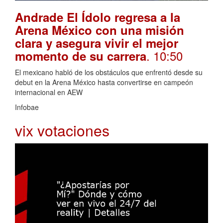
Andrade El Ídolo regresa a la
Arena México con una misión
clara y asegura vivir el mejor
. 10:50
momento de su carrera
El mexicano habló de los obstáculos que enfrentó desde su
debut en la Arena México hasta convertirse en campeón
internacional en AEW
Infobae
vix votaciones