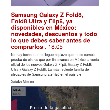
Samsung Galaxy Z Fold8,
Fold8 Ultra y Flip8, ya
disponibles en México:
novedades, descuentos y todo
lo que debes saber antes de
. 18:05
comprarlos
No hay fecha que no llegue ni plazo que no se cumpla:
prueba de ello es que por fin arranca en México la venta
oficial de los nuevos Galaxy Z Flip8, Galaxy Z Fold8
Ultra y Galaxy Z Fold8. La más reciente familia de
plegables de Samsung aterrizó en el país y e
Xataka México