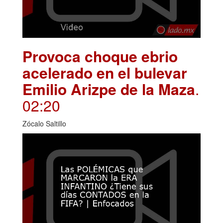
Provoca choque ebrio
acelerado en el bulevar
Emilio Arizpe de la Maza
.
02:20
Zócalo Saltillo