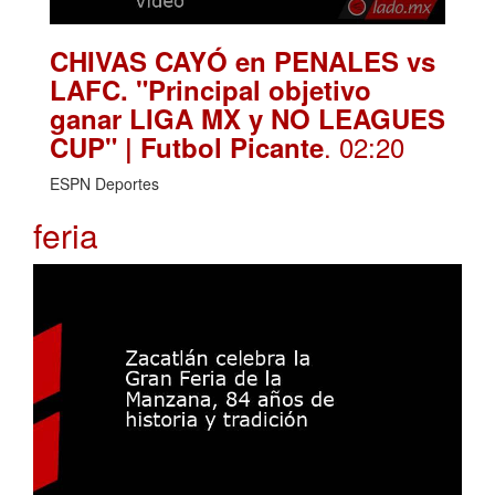
CHIVAS CAYÓ en PENALES vs
LAFC. "Principal objetivo
ganar LIGA MX y NO LEAGUES
. 02:20
CUP" | Futbol Picante
ESPN Deportes
feria