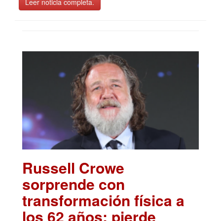
Leer noticia completa.
Russell Crowe
sorprende con
transformación física a
los 62 años; pierde