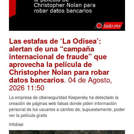
Las estafas de ‘La Odisea’:
alertan de una “campaña
internacional de fraude” que
aprovecha la película de
Christopher Nolan para robar
. 04 de Agosto,
datos bancarios
2026 11:50
La empresa de ciberseguridad Kaspersky ha detectado la
creación de páginas web falsas donde piden información
personal de los usuarios a cambio de, supuestamente, poder
ver la película gratis
Infobae