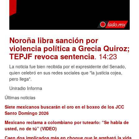
Noroña libra sanción por
violencia política a Grecia Quiroz;
. 14:23
TEPJF revoca sentencia
La noticia fue bien recibida por el expresidente del Senado,
quien celebró en sus redes sociales que "la justicia cojea,
pero llega".
Uniradio Informa
Últimas noticias
Siete mexicanos buscarán el oro en el boxeo de los JCC
Santo Domingo 2026
Mexicano reclama a colombiano por tutearlo: “Se habla de
usted, no de tú” (VIDEO)
Caen dos implicados más en choque que le arrebató la vida