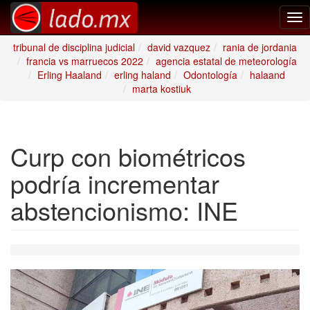
Tog
nav
tribunal de disciplina judicial
david vazquez
rania de jordania
francia vs marruecos 2022
agencia estatal de meteorología
Erling Haaland
erling haland
Odontología
halaand
marta kostiuk
Curp con biométricos
podría incrementar
abstencionismo: INE