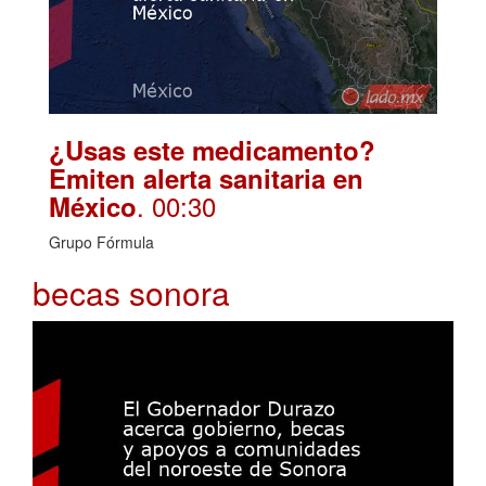
¿Usas este medicamento?
Emiten alerta sanitaria en
. 00:30
México
Grupo Fórmula
becas sonora