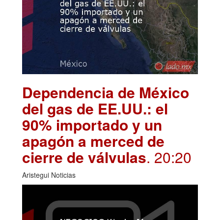
Dependencia de México
del gas de EE.UU.: el
90% importado y un
apagón a merced de
cierre de válvulas
. 20:20
Aristegui Noticias