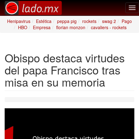
Tog
nav
Henipavirus
Estética
peppa pig
rockets
swag 2
Pago
HBO
Empresa
florian monzon
cavaliers - rockets
Obispo destaca virtudes
del papa Francisco tras
misa en su memoria