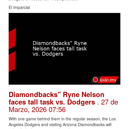
El Imparcial
Diamondbacks" Ryne Nelson
. 27 de
faces tall task vs. Dodgers
Marzo, 2026 07:56
With one game behind them in the regular season, the Los
Angeles Dodgers and visiting Arizona Diamondbacks will