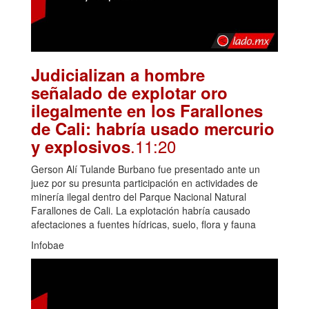
Judicializan a hombre
señalado de explotar oro
ilegalmente en los Farallones
de Cali: habría usado mercurio
.11:20
y explosivos
Gerson Alí Tulande Burbano fue presentado ante un
juez por su presunta participación en actividades de
minería ilegal dentro del Parque Nacional Natural
Farallones de Cali. La explotación habría causado
afectaciones a fuentes hídricas, suelo, flora y fauna
Infobae