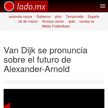
Tog
nav
avioneta nazca
Gobierno
pirlo
Temporada
España
26 de marzo
Vinícius Júnior
ipab
nantes vs
Mette Frederiksen
Van Dijk se pronuncia
sobre el futuro de
Alexander-Arnold