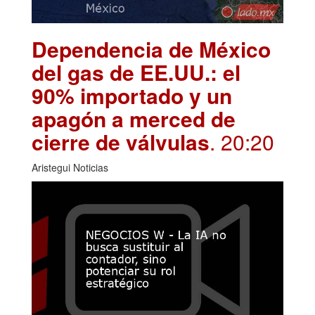
Dependencia de México
del gas de EE.UU.: el
90% importado y un
apagón a merced de
cierre de válvulas
. 20:20
Aristegui Noticias