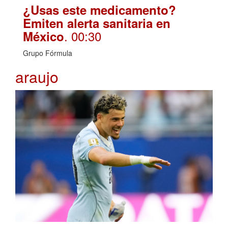
¿Usas este medicamento?
Emiten alerta sanitaria en
. 00:30
México
Grupo Fórmula
araujo