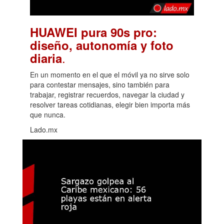
HUAWEI pura 90s pro:
diseño, autonomía y foto
.
diaria
En un momento en el que el móvil ya no sirve solo
para contestar mensajes, sino también para
trabajar, registrar recuerdos, navegar la ciudad y
resolver tareas cotidianas, elegir bien importa más
que nunca.
Lado.mx