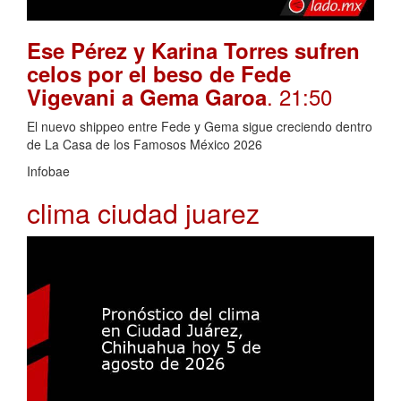
Ese Pérez y Karina Torres sufren
celos por el beso de Fede
. 21:50
Vigevani a Gema Garoa
El nuevo shippeo entre Fede y Gema sigue creciendo dentro
de La Casa de los Famosos México 2026
Infobae
clima ciudad juarez