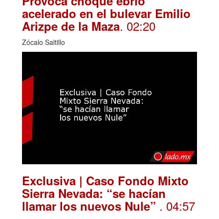
Provoca choque ebrio
acelerado en el bulevar Emilio
. 02:20
Arizpe de la Maza
Zócalo Saltillo
Exclusiva | Caso Fondo Mixto
Sierra Nevada: “se hacían
. 04:57
llamar los nuevos Nule”