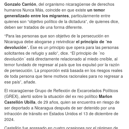
Gonzalo Carrión
, del organismo nicaragüense de derechos
humanos Nunca Más, coincide en que existe
un temor
generalizado entre los migrantes
, particularmente entre
quienes son “objetivo político de la dictadura”, de quienes dice,
deben ser tratados de una forma diferente.
“Para las personas que son objetivo de la persecución en
Nicaragua debe abogarse y reivindicar
el principio de ´no
devolución´.
Ese es un principio que opera para las personas
solicitantes de refugio y asilo”, dice. “El principio de ´no
devolución´ está directamente relacionado al miedo creíble, al
temor fundado de regresar al país que los expulsó por la razón
de persecución. La proporción está basada en los riesgos reales
de toda persona que tiene motivos racionales para no regresar a
ese país”, añade.
El nicaragüense Grupo de Reflexión de Excarcelados Políticos
(GREX), alertó sobre la situación del ex reo político
Marlon
Castellón Ubilla
, de 29 años, quien se encuentra en riesgo de
ser deportado a Nicaragua después de ser detenido por una
infracción de tránsito en Estados Unidos el 13 de diciembre de
2024.
Castellón fue apresado en cuatro ocasiones por el régimen de