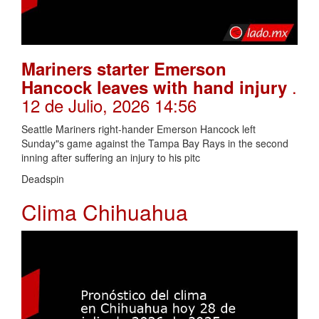
Mariners starter Emerson
.
Hancock leaves with hand injury
12 de Julio, 2026 14:56
Seattle Mariners right-hander Emerson Hancock left
Sunday"s game against the Tampa Bay Rays in the second
inning after suffering an injury to his pitc
Deadspin
Clima Chihuahua