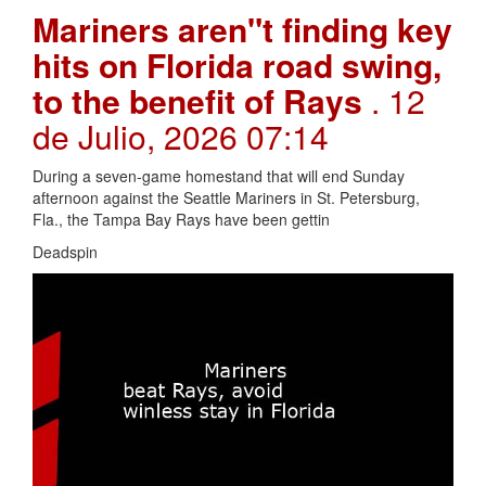
Mariners aren"t finding key
hits on Florida road swing,
to the benefit of Rays
. 12
de Julio, 2026 07:14
During a seven-game homestand that will end Sunday
afternoon against the Seattle Mariners in St. Petersburg,
Fla., the Tampa Bay Rays have been gettin
Deadspin