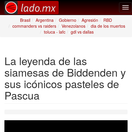
Tog
nav
Brasil
Argentina
Gobierno
Agresión
RBD
commanders vs raiders
Venezolanos
dia de los muertos
toluca - lafc
gdl vs dallas
La leyenda de las
siamesas de Biddenden y
sus icónicos pasteles de
Pascua