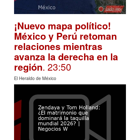
¡Nuevo mapa político!
México y Perú retoman
relaciones mientras
avanza la derecha en la
región
. 23:50
El Heraldo de México