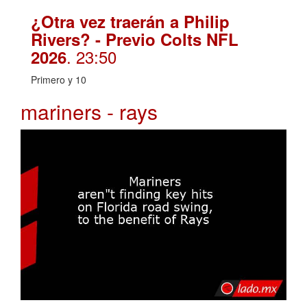
¿Otra vez traerán a Philip
Rivers? - Previo Colts NFL
. 23:50
2026
Primero y 10
mariners - rays