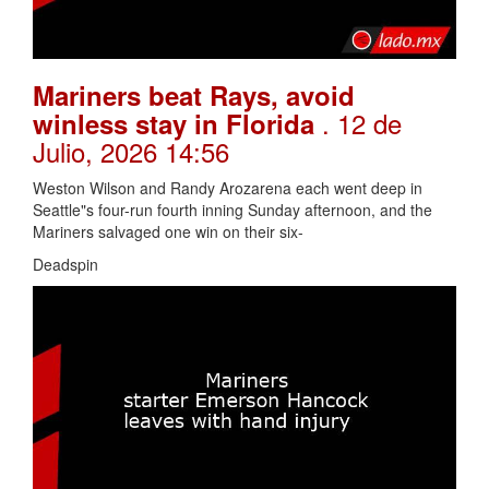
Mariners beat Rays, avoid
. 12 de
winless stay in Florida
Julio, 2026 14:56
Weston Wilson and Randy Arozarena each went deep in
Seattle"s four-run fourth inning Sunday afternoon, and the
Mariners salvaged one win on their six-
Deadspin