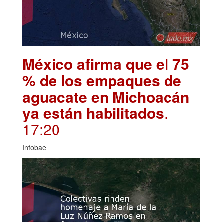
México afirma que el 75
% de los empaques de
aguacate en Michoacán
ya están habilitados
.
17:20
Infobae