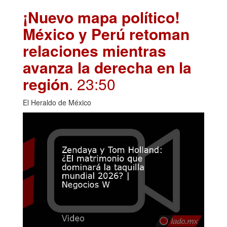
¡Nuevo mapa político!
México y Perú retoman
relaciones mientras
avanza la derecha en la
región
. 23:50
El Heraldo de México