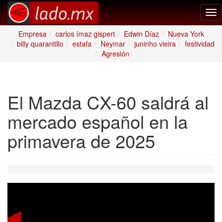
Tog
nav
Empresa
carlos ímaz gispert
Edwin Díaz
Nueva York
billy quarantillo
estafa
Neymar
juninho vieira
festividad
Agresión
El Mazda CX-60 saldrá al
mercado español en la
primavera de 2025