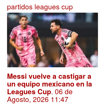
partidos leagues cup
Messi vuelve a castigar a
un equipo mexicano en la
Leagues Cup
. 06 de
Agosto, 2026 11:47