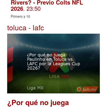
Rivers? - Previo Colts NFL
. 23:50
2026
Primero y 10
toluca - lafc
¿Por qué no juega