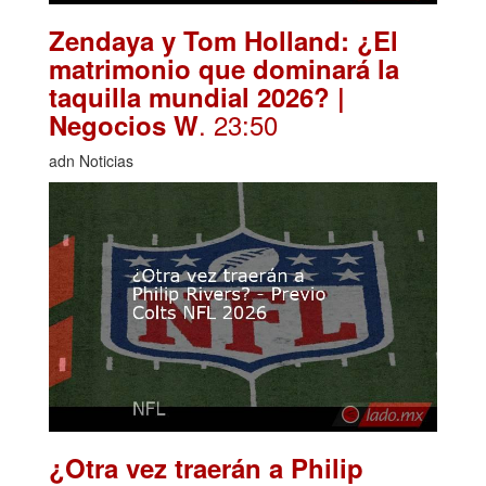
Zendaya y Tom Holland: ¿El
matrimonio que dominará la
taquilla mundial 2026? |
. 23:50
Negocios W
adn Noticias
¿Otra vez traerán a Philip