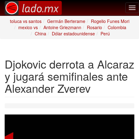
Tog
nav
toluca vs santos
Germán Berterame
Rogelio Funes Mori
mexico vs
Antoine Griezmann
Rosario
Colombia
China
Dólar estadounidense
Perú
Djokovic derrota a Alcaraz
y jugará semifinales ante
Alexander Zverev