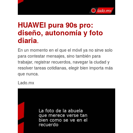
HUAWEI pura 90s pro:
diseño, autonomía y foto
.
diaria
En un momento en el que el móvil ya no sirve solo
para contestar mensajes, sino también para
trabajar, registrar recuerdos, navegar la ciudad y
resolver tareas cotidianas, elegir bien importa más
que nunca.
Lado.mx