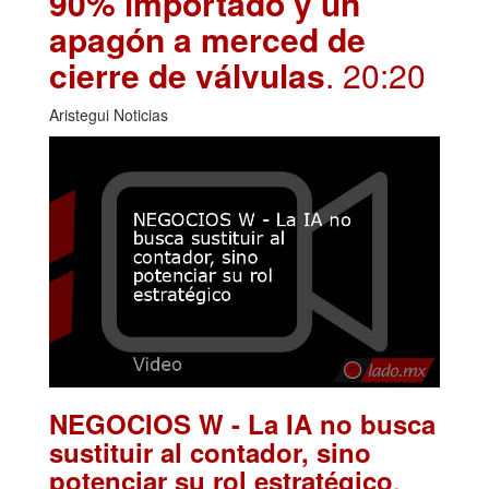
90% importado y un
apagón a merced de
cierre de válvulas
. 20:20
Aristegui Noticias
NEGOCIOS W - La IA no busca
sustituir al contador, sino
.
potenciar su rol estratégico