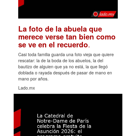
La foto de la abuela que
merece verse tan bien como
.
se ve en el recuerdo
Casi toda familia guarda una foto vieja que quiere
rescatar: la de la boda de los abuelos, la del
bautizo de alguien que ya no está, la que llegó
doblada o rayada después de pasar de mano en
mano por años.
Lado.mx