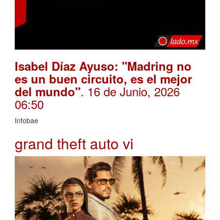
Isabel Díaz Ayuso: "Madring no
es un buen circuito, es el mejor
. 16 de Junio, 2026
del mundo"
06:50
Infobae
grand theft auto vi