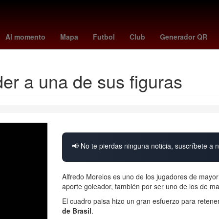
 hoy puerto vallarta
eric lauer
Ana Bárbara
Dólar estadouniden
Al momento
Mapa
Futbol
Club
Generador QR
der a una de sus figuras
📢 No te pierdas ninguna noticia, suscríbete a n
Alfredo Morelos es uno de los jugadores de mayor re
aporte goleador, también por ser uno de los de ma
El cuadro paisa hizo un gran esfuerzo para retene
de Brasil
.