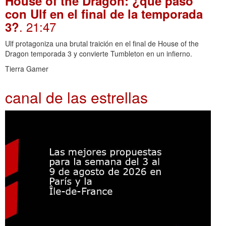
House of the Dragon: ¿qué pasó
con Ulf en el final de la temporada
. 21:47
3?
Ulf protagoniza una brutal traición en el final de House of the
Dragon temporada 3 y convierte Tumbleton en un infierno.
Tierra Gamer
canal de las estrellas