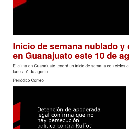
Inicio de semana nublado y c
en Guanajuato este 10 de a
El clima en Guanajuato tendrá un inicio de semana con cielos cu
lunes 10 de agosto
Periódico Correo