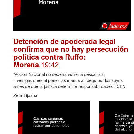
Detención de apoderada legal
confirma que no hay persecución
política contra Ruffo:
.19:42
Morena
“Acción Nacional no debería volver a descalificar
investigaciones ni poner las manos al fuego por los suyos
antes de que la justicia determine responsabilidades”: CEN
Zeta Tijuana