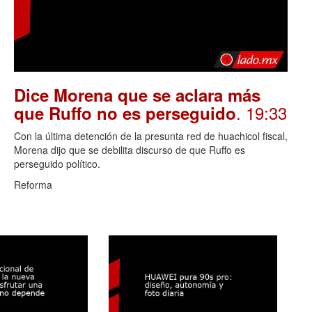
Dice Morena que se aclara más
. 19:33
que Ruffo no es perseguido
Con la última detención de la presunta red de huachicol fiscal,
Morena dijo que se debilita discurso de que Ruffo es
perseguido político.
Reforma