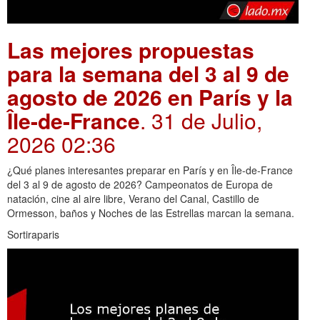
Las mejores propuestas
para la semana del 3 al 9 de
agosto de 2026 en París y la
Île-de-France
. 31 de Julio,
2026 02:36
¿Qué planes interesantes preparar en París y en Île-de-France
del 3 al 9 de agosto de 2026? Campeonatos de Europa de
natación, cine al aire libre, Verano del Canal, Castillo de
Ormesson, baños y Noches de las Estrellas marcan la semana.
Sortiraparis