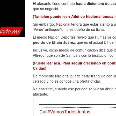
El atacante tiene contrato
hasta diciembre de es
que se negoció.
(También puede leer: Atlético Nacional busca r
Sin embargo,
Nacional
tendrá que estar atento a u
‘Verde’ antioqueño no es dueño de su ficha.
El medio Nación Deportes reveló que Pumas ve con
pedido de Efraín Juárez
, que es el actual DT del
Inclusive, dicho medio de comunicación dice que lo
Alfredo, que son de Santos y con la institución con
(Puede leer acá: Para seguir creciendo en con
Caldas)
De momento Nacional puede estar tranquilo con la 
cerrado y no se conoce una oferta oficial.
No obstante, cuando ese periodo se vuelva abrir,
atacante.
Cali
#VamosTodosJuntos