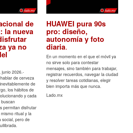
acional de
HUAWEI pura 90s
: la nueva
pro: diseño,
isfrutar
autonomía y foto
.
za ya no
diaria
el
En un momento en el que el móvil ya
no sirve solo para contestar
mensajes, sino también para trabajar,
 junio 2026.-
registrar recuerdos, navegar la ciudad
hablar de cerveza
y resolver tareas cotidianas, elegir
 inevitablemente de
bien importa más que nunca.
go, los hábitos de
Lado.mx
olucionando y cada
 buscan
es permitan disfrutar
 mismo ritual y la
 social, pero de
ilibrada.