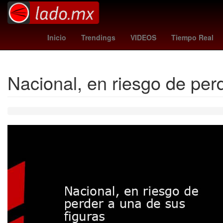
simulacro nacional
Puebla de Zaragoza
HBO
temblor
Inicio
Trendings
VIDEOS
Tiempo Real
Nacional, en riesgo de per