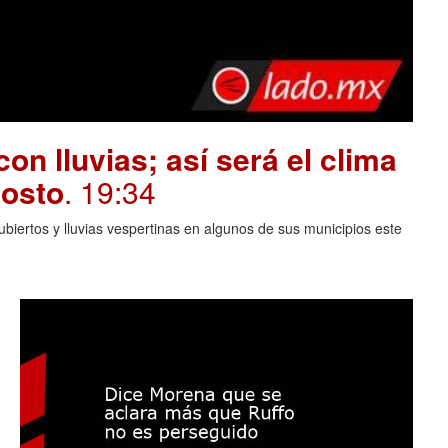
on lluvias; así será el clima
gosto
. 19:34
biertos y lluvias vespertinas en algunos de sus municipios este