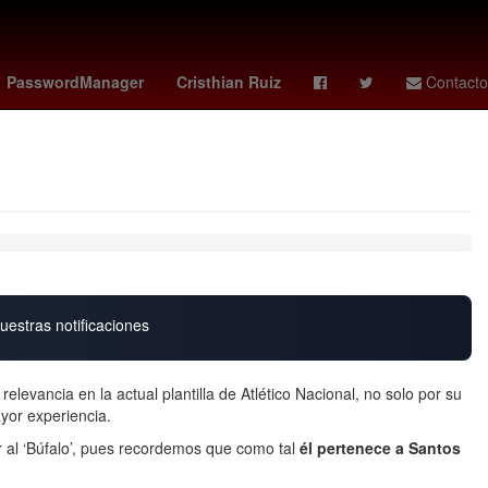
se
Johan Vásquez
house of the dragon
dai dai shakira
PasswordManager
Cristhian Ruiz
Contacto
uestras notificaciones
levancia en la actual plantilla de Atlético Nacional, no solo por su
yor experiencia.
r al ‘Búfalo’, pues recordemos que como tal
él pertenece a Santos