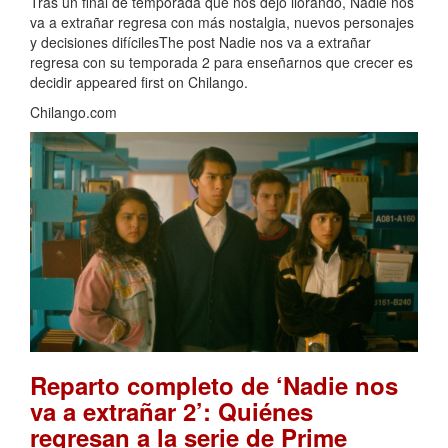
Tras un final de temporada que nos dejó llorando, Nadie nos
va a extrañar regresa con más nostalgia, nuevos personajes
y decisiones difícilesThe post Nadie nos va a extrañar
regresa con su temporada 2 para enseñarnos que crecer es
decidir appeared first on Chilango.
Chilango.com
Reparto completo de ‘Nadie nos
va a extrañar 2’: Quiénes
regresan a la serie de Prime