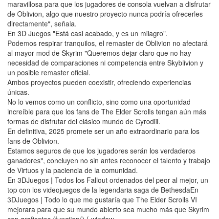
maravillosa para que los jugadores de consola vuelvan a disfrutar
de Oblivion, algo que nuestro proyecto nunca podría ofrecerles
directamente", señala.
En 3D Juegos "Está casi acabado, y es un milagro".
Podemos respirar tranquilos, el remaster de Oblivion no afectará
al mayor mod de Skyrim "Queremos dejar claro que no hay
necesidad de comparaciones ni competencia entre Skyblivion y
un posible remaster oficial.
Ambos proyectos pueden coexistir, ofreciendo experiencias
únicas.
No lo vemos como un conflicto, sino como una oportunidad
increíble para que los fans de The Elder Scrolls tengan aún más
formas de disfrutar del clásico mundo de Cyrodiil.
En definitiva, 2025 promete ser un año extraordinario para los
fans de Oblivion.
Estamos seguros de que los jugadores serán los verdaderos
ganadores", concluyen no sin antes reconocer el talento y trabajo
de Virtuos y la paciencia de la comunidad.
En 3DJuegos | Todos los Fallout ordenados del peor al mejor, un
top con los videojuegos de la legendaria saga de BethesdaEn
3DJuegos | Todo lo que me gustaría que The Elder Scrolls VI
mejorara para que su mundo abierto sea mucho más que Skyrim
con graficotes (function() { window.