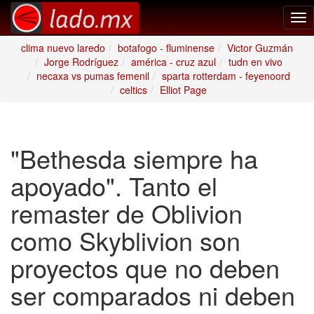
Tog
nav
clima nuevo laredo
botafogo - fluminense
Victor Guzmán
Jorge Rodríguez
américa - cruz azul
tudn en vivo
necaxa vs pumas femenil
sparta rotterdam - feyenoord
celtics
Elliot Page
"Bethesda siempre ha
apoyado". Tanto el
remaster de Oblivion
como Skyblivion son
proyectos que no deben
ser comparados ni deben