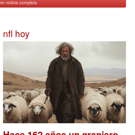
er noticia completa.
nfl hoy
Hace 162 años un granjero