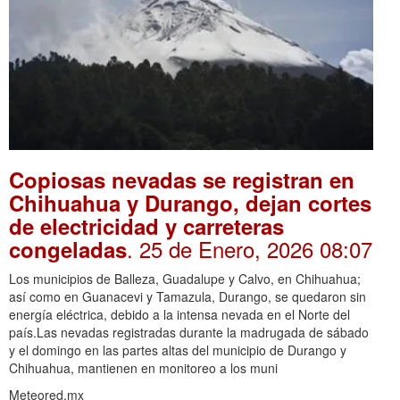
Copiosas nevadas se registran en
Chihuahua y Durango, dejan cortes
de electricidad y carreteras
. 25 de Enero, 2026 08:07
congeladas
Los municipios de Balleza, Guadalupe y Calvo, en Chihuahua;
así como en Guanacevi y Tamazula, Durango, se quedaron sin
energía eléctrica, debido a la intensa nevada en el Norte del
país.Las nevadas registradas durante la madrugada de sábado
y el domingo en las partes altas del municipio de Durango y
Chihuahua, mantienen en monitoreo a los muni
Meteored.mx