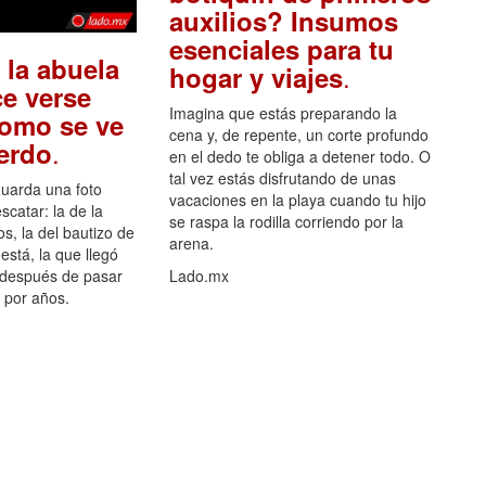
auxilios? Insumos
esenciales para tu
 la abuela
.
hogar y viajes
e verse
Imagina que estás preparando la
como se ve
cena y, de repente, un corte profundo
.
uerdo
en el dedo te obliga a detener todo. O
tal vez estás disfrutando de unas
guarda una foto
vacaciones en la playa cuando tu hijo
scatar: la de la
se raspa la rodilla corriendo por la
s, la del bautizo de
arena.
está, la que llegó
 después de pasar
Lado.mx
por años.