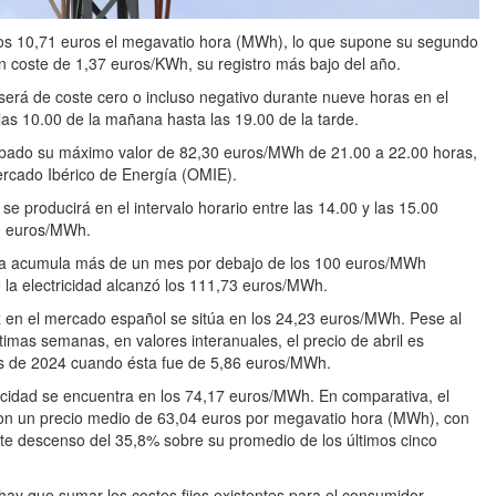
 los 10,71 euros el megavatio hora (MWh), lo que supone su segundo
un coste de 1,37 euros/KWh, su registro más bajo del año.
 será de coste cero o incluso negativo durante nueve horas en el
s 10.00 de la mañana hasta las 19.00 de la tarde.
sábado su máximo valor de 82,30 euros/MWh de 21.00 a 22.00 horas,
ercado Ibérico de Energía (OMIE).
se producirá en el intervalo horario entre las 14.00 y las 15.00
99 euros/MWh.
ista acumula más de un mes por debajo de los 100 euros/MWh
 la electricidad alcanzó los 111,73 euros/MWh.
uz en el mercado español se sitúa en los 24,23 euros/MWh. Pese al
timas semanas, en valores interanuales, el precio de abril es
s de 2024 cuando ésta fue de 5,86 euros/MWh.
tricidad se encuentra en los 74,17 euros/MWh. En comparativa, el
con un precio medio de 63,04 euros por megavatio hora (MWh), con
te descenso del 35,8% sobre su promedio de los últimos cinco
 hay que sumar los costes fijos existentes para el consumidor