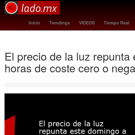
Plaza Tolín
Associazione Sportiva Roma
reds - athlet
Inicio
Trendings
VIDEOS
Tiempo Real
El precio de la luz repunt
horas de coste cero o nega