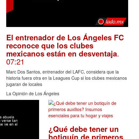
El entrenador de Los Ángeles FC
reconoce que los clubes
.
mexicanos están en desventaja
07:21
Marc Dos Santos, entrenador del LAFC, considera que la
historia fuera otra en la Leagues Cup si los clubes mexicanos
jugaran de locales
La Opinión de Los Ángeles
¿Qué debe tener un
botiquín de primeros